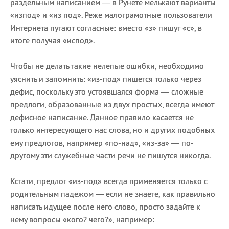
раздельным написанием — в Рунете мелькают варианты
«изпод» и «из под». Реже малограмотные пользователи
Интернета путают согласные: вместо «з» пишут «с», в
итоге получая «испод».
Чтобы не делать такие нелепые ошибки, необходимо
уяснить и запомнить: «из-под» пишется только через
дефис, поскольку это устоявшаяся форма — сложные
предлоги, образованные из двух простых, всегда имеют
дефисное написание. Данное правило касается не
только интересующего нас слова, но и других подобных
ему предлогов, например «по-над», «из-за» — по-
другому эти служебные части речи не пишутся никогда.
Кстати, предлог «из-под» всегда применяется только с
родительным падежом — если не знаете, как правильно
написать идущее после него слово, просто задайте к
нему вопросы «кого? чего?», например: