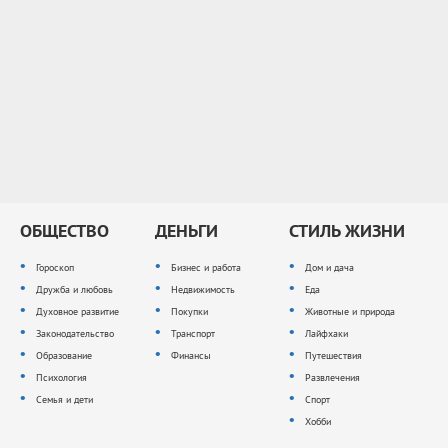
ОБЩЕСТВО
ДЕНЬГИ
СТИЛЬ ЖИЗНИ
Гороскоп
Бизнес и работа
Дом и дача
Дружба и любовь
Недвижимость
Еда
Духовное развитие
Покупки
Животные и природа
Законодательство
Транспорт
Лайфхаки
Образование
Финансы
Путешествия
Психология
Развлечения
Семья и дети
Спорт
Хобби