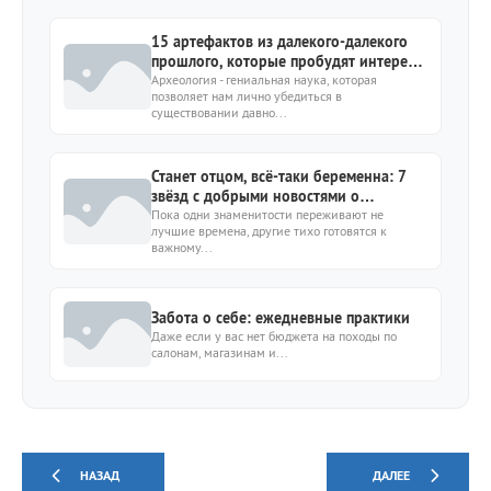
15 артефактов из далекого-далекого
прошлого, которые пробудят интерес к
истории
Археология - гениальная наука, которая
позволяет нам лично убедиться в
существовании давно...
Станет отцом, всё-таки беременна: 7
звёзд с добрыми новостями о
пополнении в семье
Пока одни знаменитости переживают не
лучшие времена, другие тихо готовятся к
важному...
Забота о себе: ежедневные практики
Даже если у вас нет бюджета на походы по
салонам, магазинам и...
НАЗАД
ДАЛЕЕ