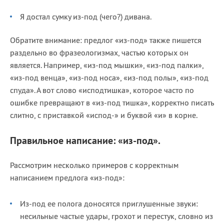
Я достал сумку из-под (чего?) дивана.
Обратите внимание: предлог «из-под» также пишется
раздельно во фразеологизмах, частью которых он
является. Например, «из-под мышки», «из-под палки»,
«из-под венца», «из-под носа», «из-под полы», «из-под
спуда». А вот слово «исподтишка», которое часто по
ошибке превращают в «из-под тишка», корректно писать
слитно, с приставкой «испод-» и буквой «и» в корне.
Правильное написание: «из-под».
Рассмотрим несколько примеров с корректным
написанием предлога «из-под»:
Из-под ее полога доносятся приглушенные звуки:
несильные частые удары, грохот и перестук, словно из