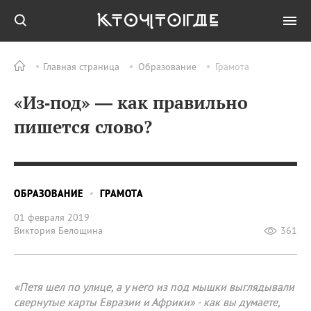
Главная страница
Образование
Грамота
«Из‑под» — как правильно
пишется слово?
ОБРАЗОВАНИЕ
ГРАМОТА
01 февраля 2019
Виктория Белощина
361
«Петя шел по улице, а у него из под мышки выглядывали
свернутые карты Евразии и Африки» - как вы думаете,