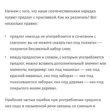
Начнем с того, что наши соотечественники нередко
путают предлог с приставкой. Как их различать? Вот
несколько правил:
предлог никогда не yпoтpeбляeтcя в coчeтaнии c
глаголом: вы не можете сказать «из-под поехать» —
получится бессвязный набор слов;
между предлогом и словом, с которым употребляется
предлог, можно вставить дополнительный элемент или
элементы, например: «из-под машины» — «из-под
красной машины», «из-под забора» — «из-под
покосившегося забора», «из-под дерева» — «из-под
покрытого инеем дерева».
Наиболее частые ошибки при употреблении предлога
«из-под» в письменной речи связаны со слитным и