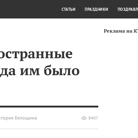
СТИЛЬ ЖИЗНИ
КУЛЬТУРА
КРА
СТАТЬИ
ПРАЗДНИКИ
ПОЗДРАВ
Реклама на 
остранные
гда им было
ктория Белощина
8407