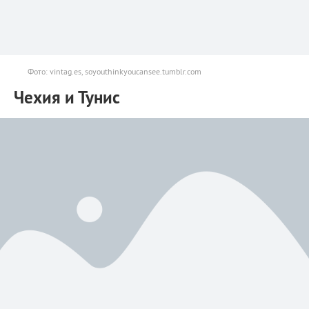
Фото: vintag.es, soyouthinkyoucansee.tumblr.com
Чехия и Тунис