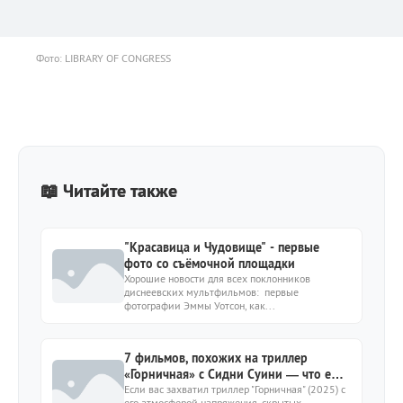
Фото: LIBRARY OF CONGRESS
📖 Читайте также
"Красавица и Чудовище" - первые
фото со съёмочной площадки
Хорошие новости для всех поклонников
диснеевских мультфильмов: первые
фотографии Эммы Уотсон, как...
7 фильмов, похожих на триллер
«Горничная» с Сидни Суини — что ещё
посмотреть?
Если вас захватил триллер "Горничная" (2025) с
его атмосферой напряжения, скрытых