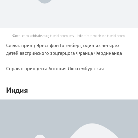
Фото: carolathhabsburg.tumblr.com, my-little-time-machine.tumblr.com
Слева: принц Эрнст фон Гогенберг, один из четырех
детей австрийского эрцгерцога Франца Фердинанда
Справа: принцесса Антония Люксембургская
Индия