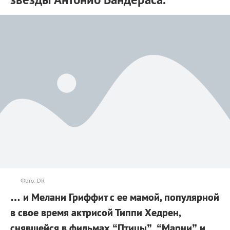
Фото: DR
… и Мелани Гриффит с ее мамой, популярной
в свое время актрисой Типпи Хедрен,
снявшейся в фильмах “Птицы”, “Марни” и