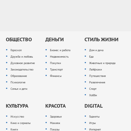
ОБЩЕСТВО
ДЕНЬГИ
СТИЛЬ ЖИЗНИ
Гороскоп
Бизнес и работа
Дом и дача
Дружба и любовь
Недвижимость
Еда
Духовное развитие
Покупки
Животные и природа
Законодательство
Транспорт
Лайфхаки
Образование
Финансы
Путешествия
Психология
Развлечения
Семья и дети
Спорт
Хобби
КУЛЬТУРА
КРАСОТА
DIGITAL
Искусство
Здоровье
Гаджеты
Кино и сериалы
Макияж
Игры
Книги
Показы
Интернет