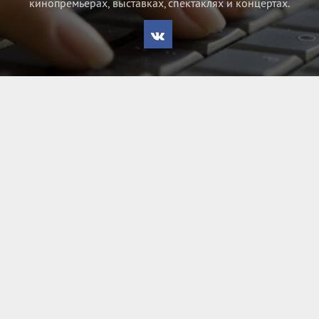
кинопремьерах, выставках, спектаклях и концертах.