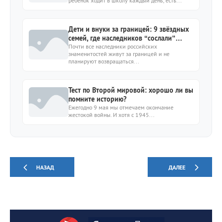
ребенок ходит в школу каждый день, есть...
Дети и внуки за границей: 9 звёздных
семей, где наследников “сослали”
подальше
Почти все наследники российских
знаменитостей живут за границей и не
планируют возвращаться...
Тест по Второй мировой: хорошо ли вы
помните историю?
Ежегодно 9 мая мы отмечаем окончание
жестокой войны. И хотя с 1945...
НАЗАД
ДАЛЕЕ