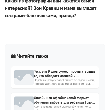
Какая из фотографий вам кажется самой
интересной? Зои Кравиц и мама выглядят
сестрами-близняшками, правда?
📖 Читайте также
Тест: эти 9 слов сумеют прочитать лишь
те, кто обладает логикой и
воображением
Подобные ребусы задействуют те отделы мозга,
которые дремлют, когда мы выполняем наши...
Онлайн или офлайн: какой формат
обучения выбрать для ребенка? Плюсы
и минусы
Кроме традиционной формы обучения, когда