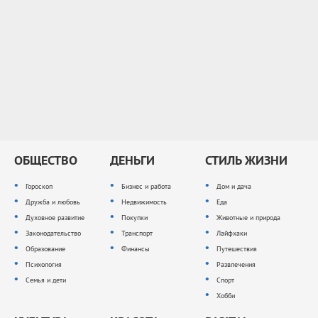
ОБЩЕСТВО
ДЕНЬГИ
СТИЛЬ ЖИЗНИ
Гороскоп
Бизнес и работа
Дом и дача
Дружба и любовь
Недвижимость
Еда
Духовное развитие
Покупки
Животные и природа
Законодательство
Транспорт
Лайфхаки
Образование
Финансы
Путешествия
Психология
Развлечения
Семья и дети
Спорт
Хобби