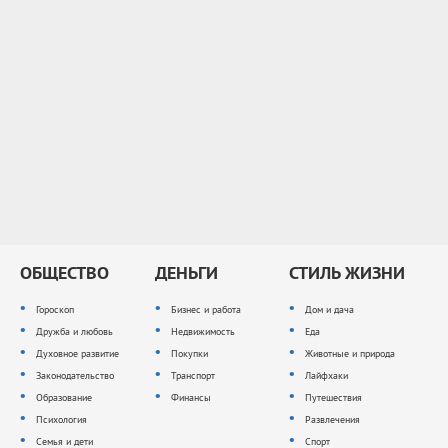
ОБЩЕСТВО
ДЕНЬГИ
СТИЛЬ ЖИЗНИ
Гороскоп
Бизнес и работа
Дом и дача
Дружба и любовь
Недвижимость
Еда
Духовное развитие
Покупки
Животные и природа
Законодательство
Транспорт
Лайфхаки
Образование
Финансы
Путешествия
Психология
Развлечения
Семья и дети
Спорт