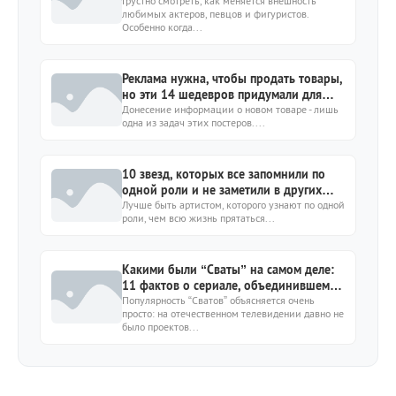
внешности
Грустно смотреть, как меняется внешность
любимых актеров, певцов и фигуристов.
Особенно когда...
Реклама нужна, чтобы продать товары,
но эти 14 шедевров придумали для
удовольствия
Донесение информации о новом товаре - лишь
одна из задач этих постеров....
10 звезд, которых все запомнили по
одной роли и не заметили в других
фильмах
Лучше быть артистом, которого узнают по одной
роли, чем всю жизнь прятаться...
Какими были “Сваты” на самом деле:
11 фактов о сериале, объединившем
поколения
Популярность “Сватов” объясняется очень
просто: на отечественном телевидении давно не
было проектов...