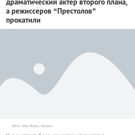
драматический актер второго плана,
а режиссеров “Престолов”
прокатили
Фото: Mike Blake / Reuters