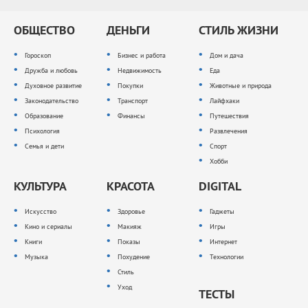
ОБЩЕСТВО
ДЕНЬГИ
СТИЛЬ ЖИЗНИ
Гороскоп
Бизнес и работа
Дом и дача
Дружба и любовь
Недвижимость
Еда
Духовное развитие
Покупки
Животные и природа
Законодательство
Транспорт
Лайфхаки
Образование
Финансы
Путешествия
Психология
Развлечения
Семья и дети
Спорт
Хобби
КУЛЬТУРА
КРАСОТА
DIGITAL
Искусство
Здоровье
Гаджеты
Кино и сериалы
Макияж
Игры
Книги
Показы
Интернет
Музыка
Похудение
Технологии
Стиль
Уход
ТЕСТЫ