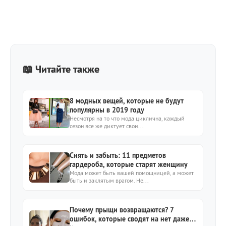
📖 Читайте также
8 модных вещей, которые не будут
популярны в 2019 году
Несмотря на то что мода циклична, каждый
сезон все же диктует свои...
Снять и забыть: 11 предметов
гардероба, которые старят женщину
Мода может быть вашей помощницей, а может
быть и заклятым врагом. Не...
Почему прыщи возвращаются? 7
ошибок, которые сводят на нет даже