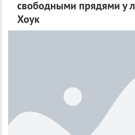
свободными прядями у ли
Хоук