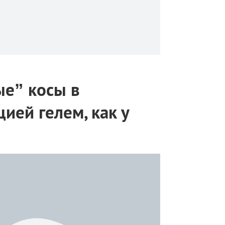
ые” косы в
ией гелем, как у