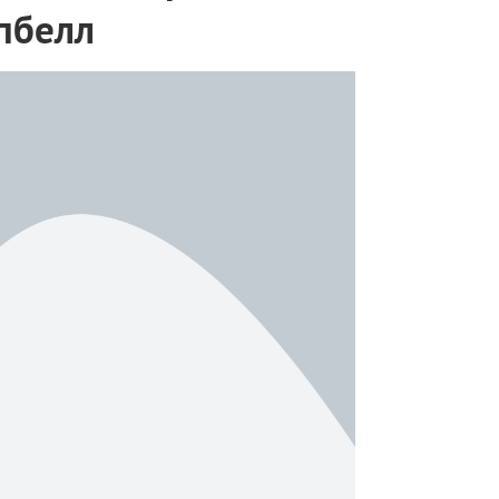
пбелл