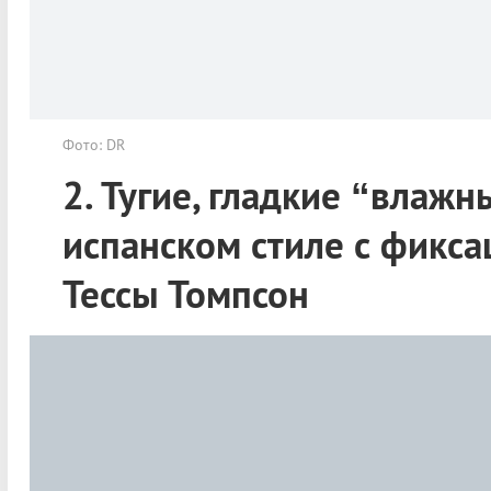
Фото: DR
2. Тугие, гладкие “влажн
испанском стиле с фиксац
Тессы Томпсон