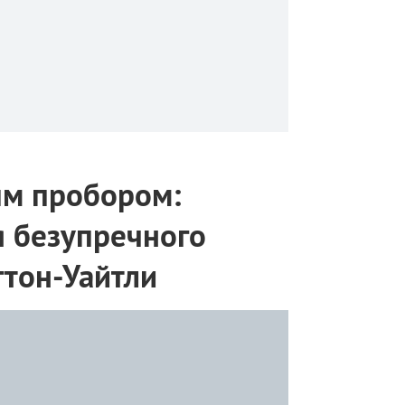
ым пробором:
я безупречного
гтон-Уайтли