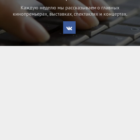
Каждую неделю мы рассказываем о главных
кинопремьерах, выставках, спектаклях и концертах.