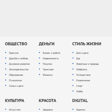
ОБЩЕСТВО
ДЕНЬГИ
СТИЛЬ ЖИЗНИ
Гороскоп
Бизнес и работа
Дом и дача
Дружба и любовь
Недвижимость
Еда
Духовное развитие
Покупки
Животные и природа
Законодательство
Транспорт
Лайфхаки
Образование
Финансы
Путешествия
Психология
Развлечения
Семья и дети
Спорт
Хобби
КУЛЬТУРА
КРАСОТА
DIGITAL
Искусство
Здоровье
Гаджеты