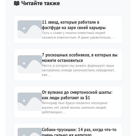
📖 Читайте также
11 звезд, которые работали в
фастфуде на заре своей карьеры
Путь к славе у многих известных людей
оказался извилистым. И даже удивительно,...
7 роскошных особняков, в которых вы
можете остановиться
Место, в котором мы живем, формирует наше
настроение, иногда самочувствие, определяет,
как...
От вулкана до смертоносной шахты:
как люди работают за $1
Фотограф Хью Браун посвятил последние
восемь лет своей жизни съемкам людей,
работающих...
Собаки-трусишки: 14 раз, когда что-то
очень сильно их напугало