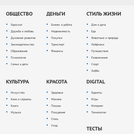
ОБЩЕСТВО
ДЕНЬГИ
СТИЛЬ ЖИЗНИ
Гороскоп
Бизнес и работа
Дом и дача
Дружба и любовь
Недвижимость
Еда
Духовное развитие
Покупки
Животные и природа
Законодательство
Транспорт
Лайфхаки
Образование
Финансы
Путешествия
Психология
Развлечения
Семья и дети
Спорт
Хобби
КУЛЬТУРА
КРАСОТА
DIGITAL
Искусство
Здоровье
Гаджеты
Кино и сериалы
Макияж
Игры
Книги
Показы
Интернет
Музыка
Похудение
Технологии
Стиль
Уход
ТЕСТЫ