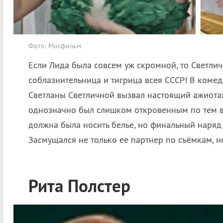
Фото: Мосфильм
Если Лида была совсем уж скромной, то Светли
соблазнительница и тигрица всея СССР! В коме
Светланы Светличной вызвал настоящий ажиота
однозначно был слишком откровенным по тем в
должна была носить белье, но финальный наряд
Засмущался не только ее партнер по съёмкам, но
Рита Полстер