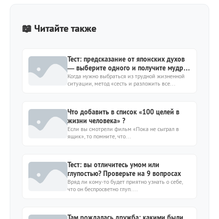
📖 Читайте также
Тест: предсказание от японских духов
— выберите одного и получите мудрое
наставление
Когда нужно выбраться из трудной жизненной
ситуации, метод «сесть и разложить все...
Что добавить в список «100 целей в
жизни человека» ?
Если вы смотрели фильм «Пока не сыграл в
ящик», то помните, что...
Тест: вы отличитесь умом или
глупостью? Проверьте на 9 вопросах
Вряд ли кому-то будет приятно узнать о себе,
что он беспросветно глуп....
Там рождалась дружба: какими были