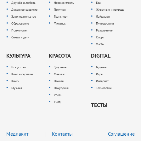
Дружба и любовь
Недвижимость
Еда
Духовное развитие
Покупки
Животные и природа
Законодательство
Транспорт
Лайфхаки
Образование
Финансы
Путешествия
Психология
Развлечения
Семья и дети
Спорт
Хобби
КУЛЬТУРА
КРАСОТА
DIGITAL
Искусство
Здоровье
Гаджеты
Кино и сериалы
Макияж
Игры
Книги
Показы
Интернет
Музыка
Похудение
Технологии
Стиль
Уход
ТЕСТЫ
Медиакит
Контакты
Соглашение