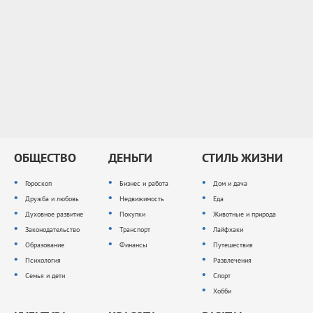
ОБЩЕСТВО
ДЕНЬГИ
СТИЛЬ ЖИЗНИ
Гороскоп
Бизнес и работа
Дом и дача
Дружба и любовь
Недвижимость
Еда
Духовное развитие
Покупки
Животные и природа
Законодательство
Транспорт
Лайфхаки
Образование
Финансы
Путешествия
Психология
Развлечения
Семья и дети
Спорт
Хобби