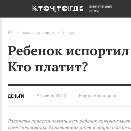
ПОЗНАВАТЕЛЬНЫЙ
ОБЩЕСТВО
ДЕНЬГИ
ЖУРНАЛ
Главная страница
Деньги
Ребенок испортил
Кто платит?
24 июня 2019
Мария Хаванцева
ДЕНЬГИ
Родителям придется платить, если ребенок причинил ущер
время недосмотра. За малолетних детей и подростков без