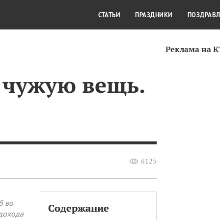
СТИЛЬ ЖИЗНИ
КУЛЬТУРА
КРА
СТАТЬИ
ПРАЗДНИКИ
ПОЗДРАВ
Реклама на 
 чужую вещь.
6125
б во
Содержание
 дохода