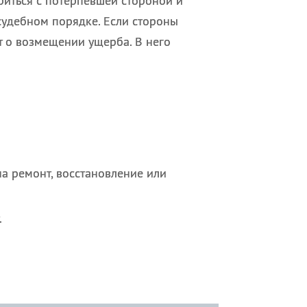
риться с потерпевшей стороной и
судебном порядке. Если стороны
т о возмещении ущерба. В него
а ремонт, восстановление или
.