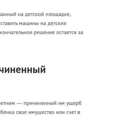
ванный на детской площадке,
 ставить машины на детских
кончательное решение остается за
ичиненный
лолетним — причиненный им ущерб
ебенка свое имущество или счет в