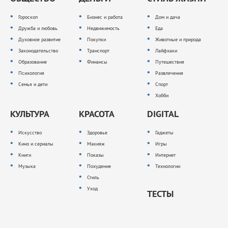
Гороскоп
Бизнес и работа
Дом и дача
Дружба и любовь
Недвижимость
Еда
Духовное развитие
Покупки
Животные и природа
Законодательство
Транспорт
Лайфхаки
Образование
Финансы
Путешествия
Психология
Развлечения
Семья и дети
Спорт
Хобби
КУЛЬТУРА
КРАСОТА
DIGITAL
Искусство
Здоровье
Гаджеты
Кино и сериалы
Макияж
Игры
Книги
Показы
Интернет
Музыка
Похудение
Технологии
Стиль
Уход
ТЕСТЫ