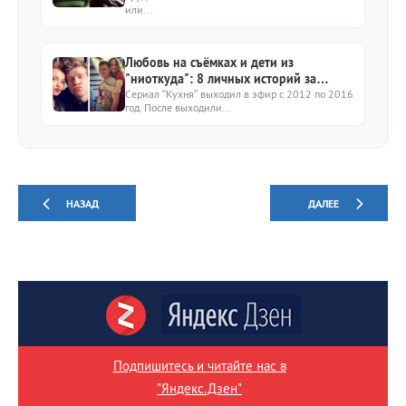
или...
Любовь на съёмках и дети из
"ниоткуда": 8 личных историй за
кулисами сериала "Кухня"
Сериал “Кухня” выходил в эфир с 2012 по 2016
год. После выходили...
НАЗАД
ДАЛЕЕ
Подпишитесь и читайте нас в
"Яндекс.Дзен"