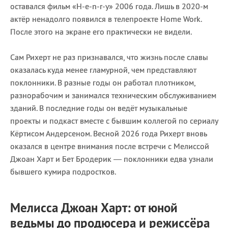
оставался фильм «H-e-n-r-y» 2006 года. Лишь в 2020-м
актёр ненадолго появился в телепроекте Home Work.
После этого на экране его практически не видели.
Сам Рихерт не раз признавался, что жизнь после славы
оказалась куда менее гламурной, чем представляют
поклонники. В разные годы он работал плотником,
разнорабочим и занимался техническим обслуживанием
зданий. В последние годы он ведёт музыкальные
проекты и подкаст вместе с бывшим коллегой по сериалу
Кёртисом Андерсеном. Весной 2026 года Рихерт вновь
оказался в центре внимания после встречи с Мелиссой
Джоан Харт и Бет Бродерик — поклонники едва узнали
бывшего кумира подростков.
Мелисса Джоан Харт: от юной
ведьмы до продюсера и режиссёра