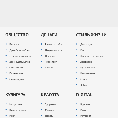
ОБЩЕСТВО
ДЕНЬГИ
СТИЛЬ ЖИЗНИ
Гороскоп
Бизнес и работа
Дом и дача
Дружба и любовь
Недвижимость
Еда
Духовное развитие
Покупки
Животные и природа
Законодательство
Транспорт
Лайфхаки
Образование
Финансы
Путешествия
Психология
Развлечения
Семья и дети
Спорт
Хобби
КУЛЬТУРА
КРАСОТА
DIGITAL
Искусство
Здоровье
Гаджеты
Кино и сериалы
Макияж
Игры
Книги
Показы
Интернет