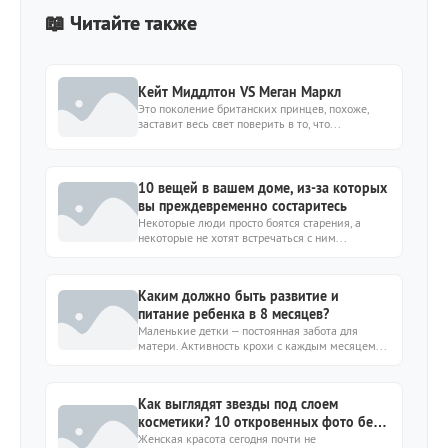
📖 Читайте также
Кейт Миддлтон VS Меган Маркл
Это поколение британских принцев, похоже,
заставит весь свет поверить в то, что...
10 вещей в вашем доме, из-за которых
вы преждевременно состаритесь
Некоторые люди просто боятся старения, а
некоторые не хотят встречаться с ним...
Каким должно быть развитие и
питание ребенка в 8 месяцев?
Маленькие детки – постоянная забота для
матери. Активность крохи с каждым месяцем...
Как выглядят звезды под слоем
косметики? 10 откровенных фото без
грима
Женская красота сегодня почти не