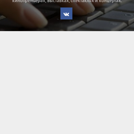
кинопремьерах, выставках, спектаклях и концертах.