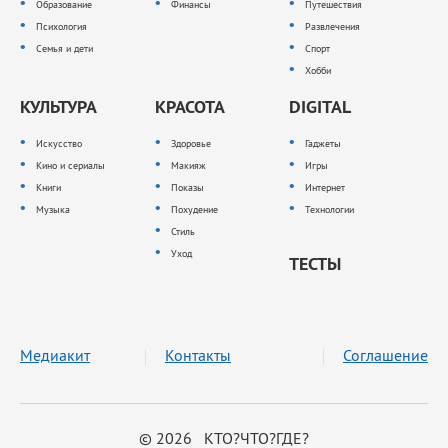
Образование
Финансы
Путешествия
Психология
Развлечения
Семья и дети
Спорт
Хобби
КУЛЬТУРА
КРАСОТА
DIGITAL
Искусство
Здоровье
Гаджеты
Кино и сериалы
Макияж
Игры
Книги
Показы
Интернет
Музыка
Похудение
Технологии
Стиль
Уход
ТЕСТЫ
Медиакит
Контакты
Соглашение
© 2026 КТО?ЧТО?ГДЕ?