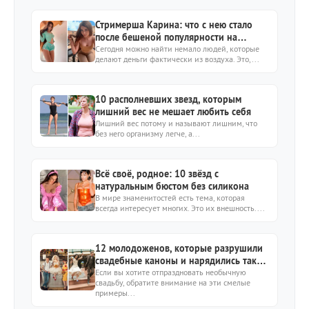
Стримерша Карина: что с нею стало
после бешеной популярности на
стримах?
Сегодня можно найти немало людей, которые
делают деньги фактически из воздуха. Это,...
10 располневших звезд, которым
лишний вес не мешает любить себя
Лишний вес потому и называют лишним, что
без него организму легче, а...
Всё своё, родное: 10 звёзд с
натуральным бюстом без силикона
В мире знаменитостей есть тема, которая
всегда интересует многих. Это их внешность....
12 молодоженов, которые разрушили
свадебные каноны и нарядились так
как им хочется
Если вы хотите отпраздновать необычную
свадьбу, обратите внимание на эти смелые
примеры...