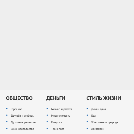
ОБЩЕСТВО
ДЕНЬГИ
СТИЛЬ ЖИЗНИ
Гороскоп
Бизнес и работа
Дом и дача
Дружба и любовь
Недвижимость
Еда
Духовное развитие
Покупки
Животные и природа
Законодательство
Транспорт
Лайфхаки