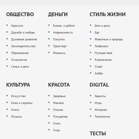
ОБЩЕСТВО
ДЕНЬГИ
СТИЛЬ ЖИЗНИ
Гороскоп
Бизнес и работа
Дом и дача
Дружба и любовь
Недвижимость
Еда
Духовное развитие
Покупки
Животные и природа
Законодательство
Транспорт
Лайфхаки
Образование
Финансы
Путешествия
Психология
Развлечения
Семья и дети
Спорт
Хобби
КУЛЬТУРА
КРАСОТА
DIGITAL
Искусство
Здоровье
Гаджеты
Кино и сериалы
Макияж
Игры
Книги
Показы
Интернет
Музыка
Похудение
Технологии
Стиль
Уход
ТЕСТЫ