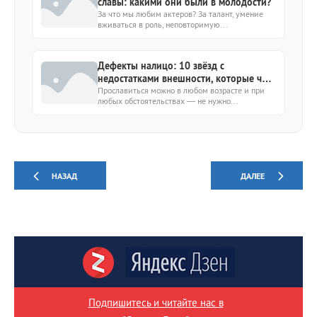
славы: какими они были в молодости?
За что мы любим актеров? За талант, умение
вживаться в роль, неповторимую...
Дефекты налицо: 10 звёзд с
недостатками внешности, которые чуть
не стоили им славы
Прославиться можно в любом возрасте и при
любых обстоятельствах — не нужно...
НАЗАД
ДАЛЕЕ
Подпишитесь и читайте нас в