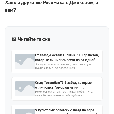
Халк и дружные Росомаха с Джокером, а
вам?
📖 Читайте также
От звезды остался "пшик": 10 артистов,
которые лишились всего из-за одной
ошибки
Звездам позволено многое, но и в их случае
нужно следить за поведением...
Стыд “отшибло”? 9 звёзд, которые
отличились “аморальными”
поступками
Некоторые знаменитости ищут любой путь,
лишь бы напомнить о себе публике и...
9 культовых советских звезд на заре