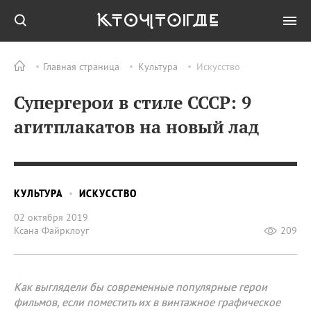
Главная страница
Культура
Искусство
Супергерои в стиле СССР: 9
агитплакатов на новый лад
КУЛЬТУРА
ИСКУССТВО
02 октября 2019
Ксана Файрклоуг
209
Как выглядели бы современные популярные герои
фильмов, если поместить их в винтажное графическое