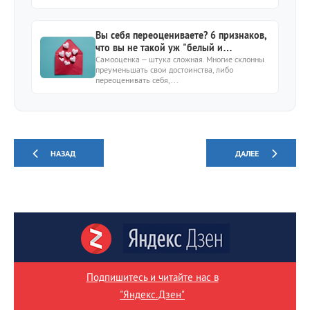
Вы себя переоцениваете? 6 признаков,
что вы не такой уж "белый и
пушистый" человек
Самооценка – штука сложная. Многие склонны
преуменьшать свои достоинства, либо
переоценивать себя,...
НАЗАД
ДАЛЕЕ
Подпишитесь и читайте нас в
"Яндекс.Дзен"