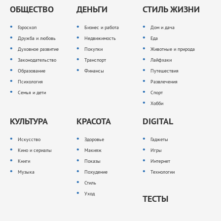
ОБЩЕСТВО
ДЕНЬГИ
СТИЛЬ ЖИЗНИ
Гороскоп
Бизнес и работа
Дом и дача
Дружба и любовь
Недвижимость
Еда
Духовное развитие
Покупки
Животные и природа
Законодательство
Транспорт
Лайфхаки
Образование
Финансы
Путешествия
Психология
Развлечения
Семья и дети
Спорт
Хобби
КУЛЬТУРА
КРАСОТА
DIGITAL
Искусство
Здоровье
Гаджеты
Кино и сериалы
Макияж
Игры
Книги
Показы
Интернет
Музыка
Похудение
Технологии
Стиль
Уход
ТЕСТЫ