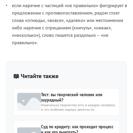
если наречие с частицей «не правильно» фигурирует в
предложении с противопоставлением, рядом стоят
слова «отнюдь», «вовсе», «далеко» или местоимения
либо наречия с отрицанием («ничуть», «никак»,
«нисколько»), слово пишется раздельно – «не
правильно».
📖 Читайте также
Тест: вы творческий человек или
заурядный?
Изначально творчество есть в каждом человеке,
и это особенно хорошо заметно по...
Суд по кредиту: как проходит процесс
и как его выиграть?