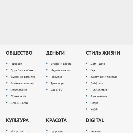
ОБЩЕСТВО
ДЕНЬГИ
СТИЛЬ ЖИЗНИ
Гороскоп
Бизнес и работа
Дом и дача
Дружба и любовь
Недвижимость
Еда
Духовное развитие
Покупки
Животные и природа
Законодательство
Транспорт
Лайфхаки
Образование
Финансы
Путешествия
Психология
Развлечения
Семья и дети
Спорт
Хобби
КУЛЬТУРА
КРАСОТА
DIGITAL
Искусство
Здоровье
Гаджеты