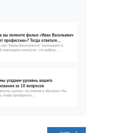
: а вы помните фильм «Иван Васильевич
ет профессию»? Тогда ответьте
ps://kto-chto-gde.ru/wp-
 про “Ивана Васильевича” показывают в
 новогодние каникулы - это доброе,...
ent/themes/theme2019/img/placeholder-
e.png10!
: мы угадаем уровень вашего
зования за 10 вопросов
вестно, оценки - не главное в обучении. Мы
, чтобы приобретать...