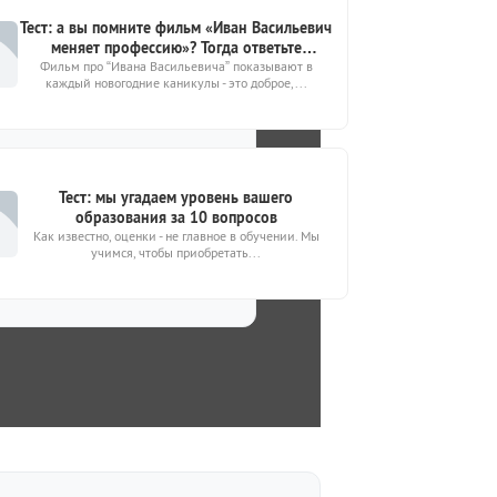
Тест: а вы помните фильм «Иван Васильевич
меняет профессию»? Тогда ответьте
Фильм про “Ивана Васильевича” показывают в
10https://kto-chto-gde.ru/wp-
каждый новогодние каникулы - это доброе,...
content/themes/theme2019/img/placeholder-
image.png10!
Тест: мы угадаем уровень вашего
образования за 10 вопросов
Как известно, оценки - не главное в обучении. Мы
учимся, чтобы приобретать...