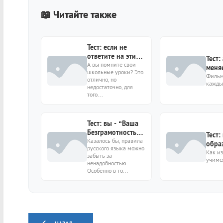
📖 Читайте также
Тест: если не
ответите на эти
Тест
15 вопросов —
А вы помните свои
меня
школьные уроки? Это
ваш интеллект
10htt
Фильм
отлично, но
остался на уровне
каждый
cont
недостаточно, для
школьника
imag
того...
Тест: вы - “Ваша
Безграмотность”,
Тест
или попробуйте
Казалось бы, правила
обра
русского языка можно
написать 9 слов
Как из
забыть за
правильно
учимся
ненадобностью.
Особенно в то...