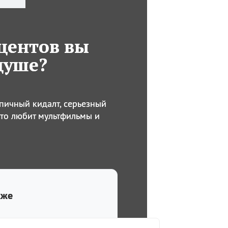
центов вы
душе?
ипичный кидалт, серьезный
сто любит мультфильмы и
кже