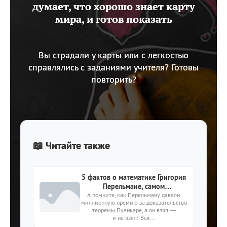
думает, что хорошо знает карту
мира, и готов показать
Вы страдали у карты или с легкостью
справлялись с заданиями учителя? Готовы
повторить?
📖 Читайте также
5 фактов о математике Григория
Перельмане, самом
А помните, как Перельману давали
таинственном гении
миллионную премию за доказательство
современности
теоремы Пуанкаре, а он взял —
и не взял! Вся...