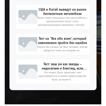
США и Китай выведут на рынок
беспилотные автомобили
Всего через несколько лет автомобили с
автопилотами могут стать
распространенным явлением, считает...
Тест на "Все обо всем", который
невозможно пройти без ошибок
Каким бы умным ни был человек, всегда
найдется тема, на которой он...
Тест: ваш ум как звезды –
недосягаем и блестящ, если
Что может быть приятнее, чем
сделаете 0 ошибок
удостовериться в своем превосходстве.
Быть лучшим в...