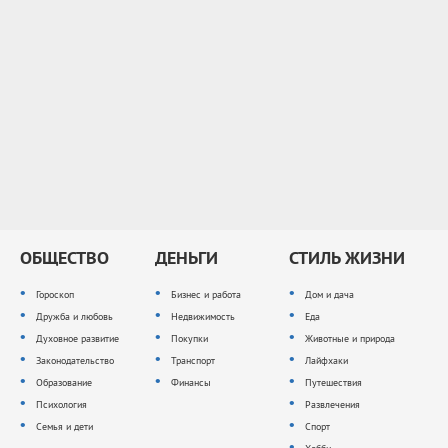
ОБЩЕСТВО
ДЕНЬГИ
СТИЛЬ ЖИЗНИ
Гороскоп
Бизнес и работа
Дом и дача
Дружба и любовь
Недвижимость
Еда
Духовное развитие
Покупки
Животные и природа
Законодательство
Транспорт
Лайфхаки
Образование
Финансы
Путешествия
Психология
Развлечения
Семья и дети
Спорт