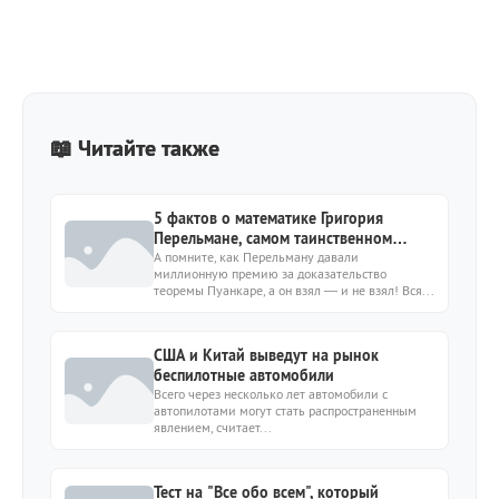
📖 Читайте также
5 фактов о математике Григория
Перельмане, самом таинственном
гении современности
А помните, как Перельману давали
миллионную премию за доказательство
теоремы Пуанкаре, а он взял — и не взял! Вся...
США и Китай выведут на рынок
беспилотные автомобили
Всего через несколько лет автомобили с
автопилотами могут стать распространенным
явлением, считает...
Тест на "Все обо всем", который