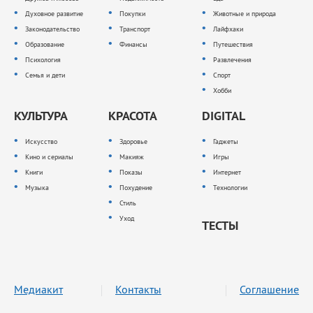
Духовное развитие
Покупки
Животные и природа
Законодательство
Транспорт
Лайфхаки
Образование
Финансы
Путешествия
Психология
Развлечения
Семья и дети
Спорт
Хобби
КУЛЬТУРА
КРАСОТА
DIGITAL
Искусство
Здоровье
Гаджеты
Кино и сериалы
Макияж
Игры
Книги
Показы
Интернет
Музыка
Похудение
Технологии
Стиль
Уход
ТЕСТЫ
Медиакит
Контакты
Соглашение