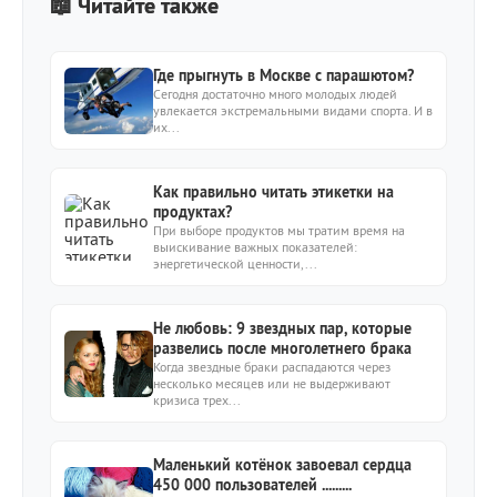
📖 Читайте также
Где прыгнуть в Москве с парашютом?
Сегодня достаточно много молодых людей
увлекается экстремальными видами спорта. И в
их...
Как правильно читать этикетки на
продуктах?
При выборе продуктов мы тратим время на
выискивание важных показателей:
энергетической ценности,...
Не любовь: 9 звездных пар, которые
развелись после многолетнего брака
Когда звездные браки распадаются через
несколько месяцев или не выдерживают
кризиса трех...
Маленький котёнок завоевал сердца
450 000 пользователей .........