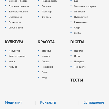
Дружба и любовь
Недвижимость
Еда
Духовное развитие
Покупки
Животные и природа
Законодательство
Транспорт
Лайфхаки
Образование
Финансы
Путешествия
Психология
Развлечения
Семья и дети
Спорт
Хобби
КУЛЬТУРА
КРАСОТА
DIGITAL
Искусство
Здоровье
Гаджеты
Кино и сериалы
Макияж
Игры
Книги
Показы
Интернет
Музыка
Похудение
Технологии
Стиль
Уход
ТЕСТЫ
Медиакит
Контакты
Соглашение