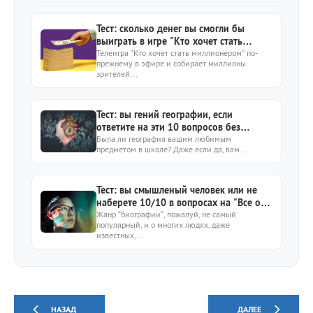
Тест: сколько денег вы смогли бы
выиграть в игре "Кто хочет стать
миллионером?": от 0 до 1 000 000
Телеигра “Кто хочет стать миллионером” по-
прежнему в эфире и собирает миллионы
зрителей...
Тест: вы гений географии, если
ответите на эти 10 вопросов без
единой ошибки
Была ли география вашим любимым
предметом в школе? Даже если да, вам...
Тест: вы смышленый человек или не
наберете 10/10 в вопросах на "Все обо
всех"?
Жанр “биографии”, пожалуй, не самый
популярный, и о многих людях, даже
известных,...
НАЗАД
ДАЛЕЕ