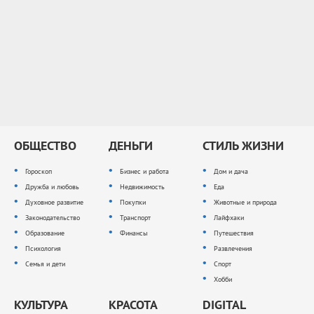
ОБЩЕСТВО
ДЕНЬГИ
СТИЛЬ ЖИЗНИ
Гороскоп
Бизнес и работа
Дом и дача
Дружба и любовь
Недвижимость
Еда
Духовное развитие
Покупки
Животные и природа
Законодательство
Транспорт
Лайфхаки
Образование
Финансы
Путешествия
Психология
Развлечения
Семья и дети
Спорт
Хобби
КУЛЬТУРА
КРАСОТА
DIGITAL