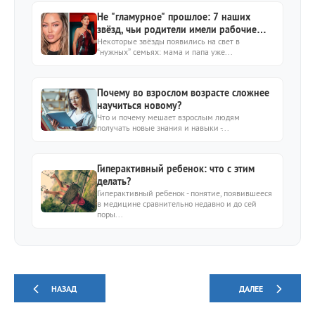
Не "гламурное" прошлое: 7 наших
звёзд, чьи родители имели рабочие
профессии
Некоторые звёзды появились на свет в
“нужных” семьях: мама и папа уже...
Почему во взрослом возрасте сложнее
научиться новому?
Что и почему мешает взрослым людям
получать новые знания и навыки -...
Гиперактивный ребенок: что с этим
делать?
Гиперактивный ребенок - понятие, появившееся
в медицине сравнительно недавно и до сей
поры...
НАЗАД
ДАЛЕЕ