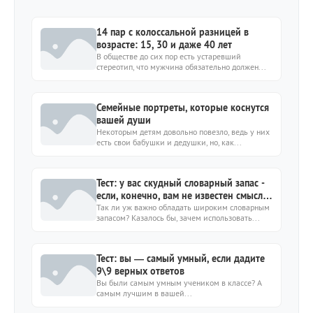
14 пар с колоссальной разницей в
возрасте: 15, 30 и даже 40 лет
В обществе до сих пор есть устаревший
стереотип, что мужчина обязательно должен...
Семейные портреты, которые коснутся
вашей души
Некоторым детям довольно повезло, ведь у них
есть свои бабушки и дедушки, но, как...
Тест: у вас скудный словарный запас -
если, конечно, вам не известен смысл
этих 10 слов
Так ли уж важно обладать широким словарным
запасом? Казалось бы, зачем использовать...
Тест: вы — самый умный, если дадите
9\9 верных ответов
Вы были самым умным учеником в классе? А
самым лучшим в вашей...