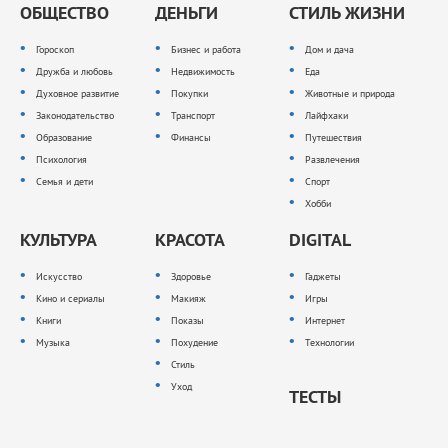
ОБЩЕСТВО
ДЕНЬГИ
СТИЛЬ ЖИЗНИ
Гороскоп
Бизнес и работа
Дом и дача
Дружба и любовь
Недвижимость
Еда
Духовное развитие
Покупки
Животные и природа
Законодательство
Транспорт
Лайфхаки
Образование
Финансы
Путешествия
Психология
Развлечения
Семья и дети
Спорт
Хобби
КУЛЬТУРА
КРАСОТА
DIGITAL
Искусство
Здоровье
Гаджеты
Кино и сериалы
Макияж
Игры
Книги
Показы
Интернет
Музыка
Похудение
Технологии
Стиль
Уход
ТЕСТЫ