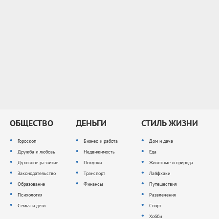
ОБЩЕСТВО
ДЕНЬГИ
СТИЛЬ ЖИЗНИ
Гороскоп
Бизнес и работа
Дом и дача
Дружба и любовь
Недвижимость
Еда
Духовное развитие
Покупки
Животные и природа
Законодательство
Транспорт
Лайфхаки
Образование
Финансы
Путешествия
Психология
Развлечения
Семья и дети
Спорт
Хобби