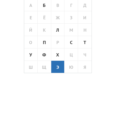
А
Б
В
Г
Д
Е
Ё
Ж
З
И
Й
К
Л
М
Н
О
П
Р
С
Т
У
Ф
Х
Ц
Ч
Ш
Щ
Э
Ю
Я