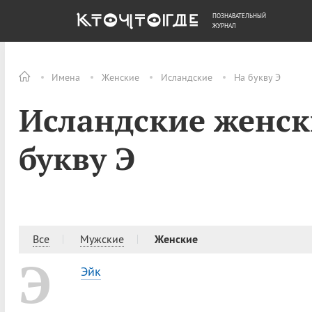
ПОЗНАВАТЕЛЬНЫЙ
ОБЩЕСТВО
ДЕНЬГИ
ЖУРНАЛ
Имена
Женские
Исландские
На букву Э
Исландские женск
букву Э
Все
Мужские
Женские
Э
Эйк