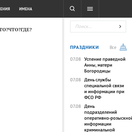
СОТА
DIGITAL
ТЕСТЫ
ЛЕНИЯ
ИМЕНА
КТО?ЧТО?ГДЕ?
ПРАЗДНИКИ
Все
07.08
Успение праведной
Анны, матери
Богородицы
07.08
День службы
специальной связи
и информации при
ФСО РФ
07.08
День
подразделений
оперативно‑розыскно
информации
криминальной