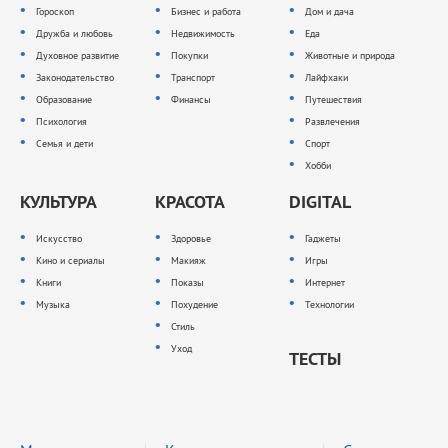
Гороскоп
Бизнес и работа
Дом и дача
Дружба и любовь
Недвижимость
Еда
Духовное развитие
Покупки
Животные и природа
Законодательство
Транспорт
Лайфхаки
Образование
Финансы
Путешествия
Психология
Развлечения
Семья и дети
Спорт
Хобби
КУЛЬТУРА
КРАСОТА
DIGITAL
Искусство
Здоровье
Гаджеты
Кино и сериалы
Макияж
Игры
Книги
Показы
Интернет
Музыка
Похудение
Технологии
Стиль
Уход
ТЕСТЫ