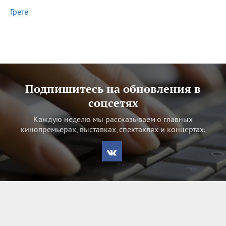
07.08
День ассирийских
Грете
мучеников
Все
ИМЕНА
Сегодня празднуют именины
Подпишитесь на обновления в
Александр
,
Макар
соцсетях
Каждую неделю мы рассказываем о главных
Анна
кинопремьерах, выставках, спектаклях и концертах.
Посмотреть значение
и
происхождение