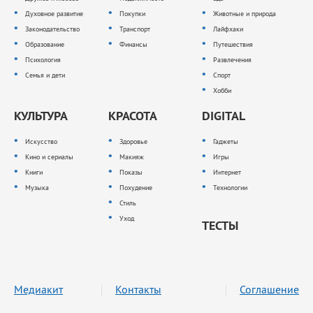
Духовное развитие
Покупки
Животные и природа
Законодательство
Транспорт
Лайфхаки
Образование
Финансы
Путешествия
Психология
Развлечения
Семья и дети
Спорт
Хобби
КУЛЬТУРА
КРАСОТА
DIGITAL
Искусство
Здоровье
Гаджеты
Кино и сериалы
Макияж
Игры
Книги
Показы
Интернет
Музыка
Похудение
Технологии
Стиль
Уход
ТЕСТЫ
Медиакит
Контакты
Соглашение