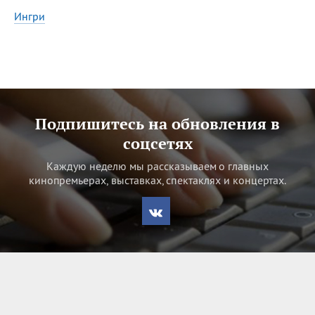
07.08
День ассирийских
Ингри
мучеников
Все
ИМЕНА
Сегодня празднуют именины
Подпишитесь на обновления в
Александр
,
Макар
соцсетях
Каждую неделю мы рассказываем о главных
Анна
кинопремьерах, выставках, спектаклях и концертах.
Посмотреть значение
и
происхождение