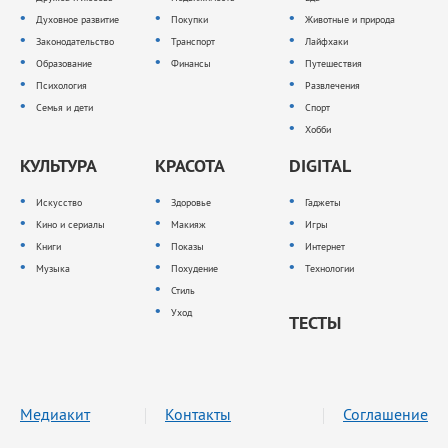
Духовное развитие
Покупки
Животные и природа
Законодательство
Транспорт
Лайфхаки
Образование
Финансы
Путешествия
Психология
Развлечения
Семья и дети
Спорт
Хобби
КУЛЬТУРА
КРАСОТА
DIGITAL
Искусство
Здоровье
Гаджеты
Кино и сериалы
Макияж
Игры
Книги
Показы
Интернет
Музыка
Похудение
Технологии
Стиль
Уход
ТЕСТЫ
Медиакит
Контакты
Соглашение