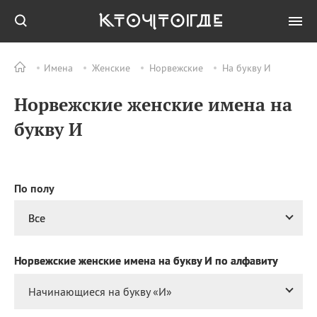
Имена
Женские
Норвежские
На букву И
Все
ПРАЗДНИКИ
Норвежские женские имена на
07.08
Успение праведной
Анны, матери
букву И
Богородицы
07.08
День службы
специальной связи и
информации при ФСО
По полу
РФ
07.08
День подразделений
Все
оперативно‑розыскной
информации
криминальной полиции
Норвежские женские имена на букву И по алфавиту
РФ
Начинающиеся на букву «
И
»
07.08
Национальный день
малины в креме