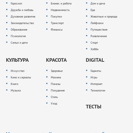
Гороскоп
Бизнес и работа
Дом и дача
Дружба и любовь
Недвижимость
Еда
Духовное развитие
Покупки
Животные и природа
Законодательство
Транспорт
Лайфхаки
Образование
Финансы
Путешествия
Психология
Развлечения
Семья и дети
Спорт
Хобби
КУЛЬТУРА
КРАСОТА
DIGITAL
Искусство
Здоровье
Гаджеты
Кино и сериалы
Макияж
Игры
Книги
Показы
Интернет
Музыка
Похудение
Технологии
Стиль
Уход
ТЕСТЫ