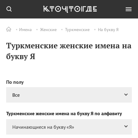
Имена
Женские
Туркменские
На букву Я
Все
ПРАЗДНИКИ
Туркменские женские имена на
06.08
День
железнодорожных
букву Я
войск
06.08
Международный день
«Врачи мира за мир»
06.08
День огненной воды
По полу
06.08
День грибного дождя
Все
06.08
День
железнодорожных
войск РФ
Туркменские женские имена на букву Я по алфавиту
Начинающиеся на букву «
Я
»
Все
ИМЕНА