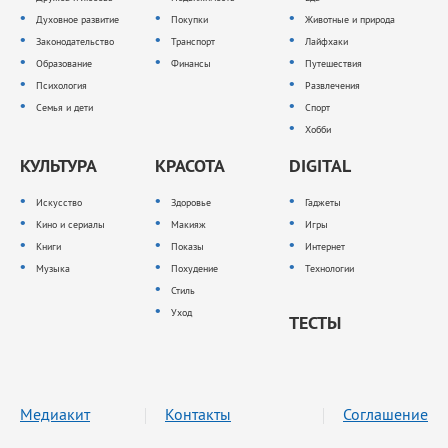
Духовное развитие
Покупки
Животные и природа
Законодательство
Транспорт
Лайфхаки
Образование
Финансы
Путешествия
Психология
Развлечения
Семья и дети
Спорт
Хобби
КУЛЬТУРА
КРАСОТА
DIGITAL
Искусство
Здоровье
Гаджеты
Кино и сериалы
Макияж
Игры
Книги
Показы
Интернет
Музыка
Похудение
Технологии
Стиль
Уход
ТЕСТЫ
Медиакит
Контакты
Соглашение