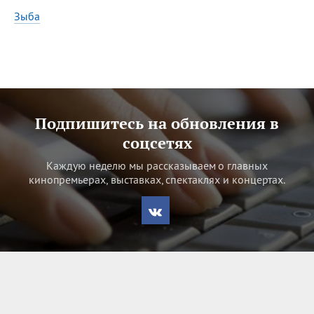
07.08
День ассирийских
Зыба
мучеников
Все
ИМЕНА
Сегодня празднуют именины
Подпишитесь на обновления в
Александр
,
Макар
соцсетях
Каждую неделю мы рассказываем о главных
Анна
кинопремьерах, выставках, спектаклях и концертах.
Посмотреть значение
и
происхождение