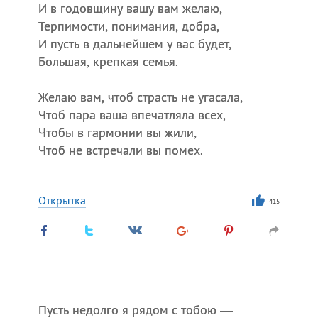
И в годовщину вашу вам желаю,
Терпимости, понимания, добра,
И пусть в дальнейшем у вас будет,
Все
ИМЕНА
Большая, крепкая семья.
Сегодня празднуют именины
Желаю вам, чтоб страсть не угасала,
Анатолий
, Афанасий,
Борис
Чтоб пара ваша впечатляла всех,
,
Еще
Чтобы в гармонии вы жили,
Чтоб не встречали вы помех.
Кристина
Открытка
415
Посмотреть значение
и
происхождение
Пусть недолго я рядом с тобою —