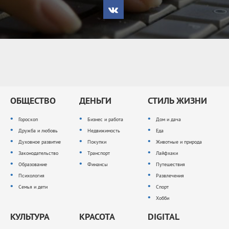
ОБЩЕСТВО
ДЕНЬГИ
СТИЛЬ ЖИЗНИ
Гороскоп
Бизнес и работа
Дом и дача
Дружба и любовь
Недвижимость
Еда
Духовное развитие
Покупки
Животные и природа
Законодательство
Транспорт
Лайфхаки
Образование
Финансы
Путешествия
Психология
Развлечения
Семья и дети
Спорт
Хобби
КУЛЬТУРА
КРАСОТА
DIGITAL