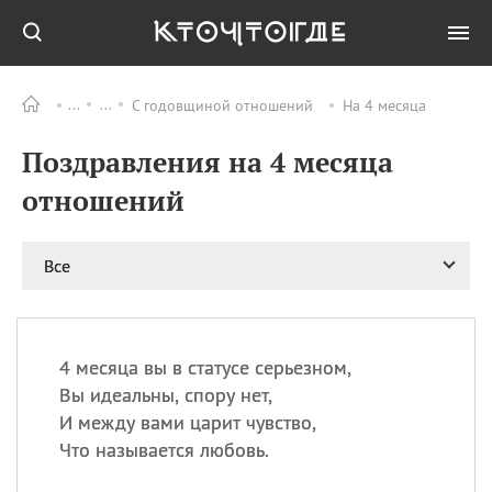
С годовщиной отношений
На 4 месяца
Все
ПРАЗДНИКИ
Поздравления на 4 месяца
06.08
Преображение
Господне у западных
отношений
христиан
06.08
День памяти
благоверных князей
Все
Бориса и Глеба, во
святом Крещении
Романа и Давида
07.08
День ассирийских
4 месяца вы в статусе серьезном,
мучеников
Вы идеальны, спору нет,
07.08
Национальный день
И между вами царит чувство,
маяка
Что называется любовь.
07.08
Годовщина битвы при
Бояка