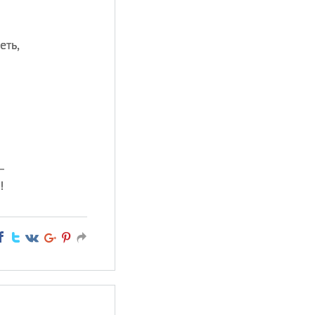
еть,
—
!