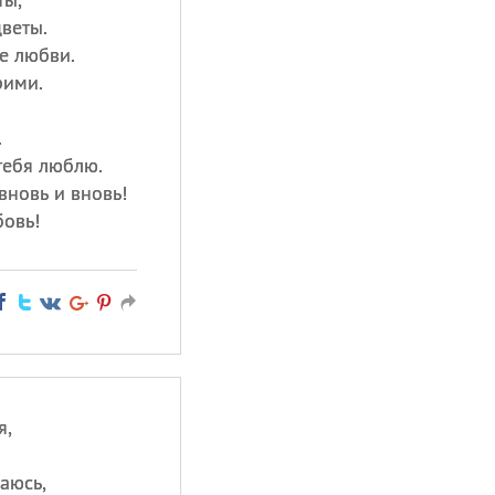
цветы.
е любви.
рими.
.
тебя люблю.
вновь и вновь!
бовь!
я,
аюсь,