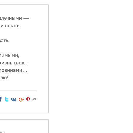
азлучными —
 встать.
ать.
елимыми,
жизнь свою.
половинами…
блю!
ты,