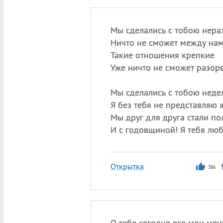
Мы сделались с тобою нер
Ничто не сможет между нами
Такие отношения крепкие
Уже ничто не сможет разорв
Мы сделались с тобою нед
Я без тебя не представляю 
Мы друг для друга стали 
И с годовщиной! Я тебя лю
Открытка
386
О тебе сегодня все мои меч