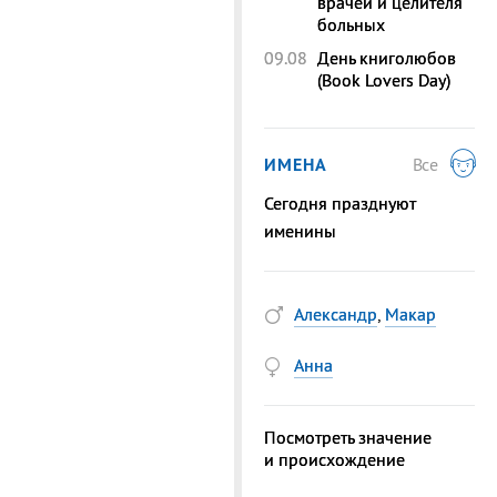
врачей и целителя
больных
09.08
День книголюбов
(Book Lovers Day)
ИМЕНА
Все
Сегодня празднуют
именины
Александр
,
Макар
Анна
Посмотреть значение
и происхождение