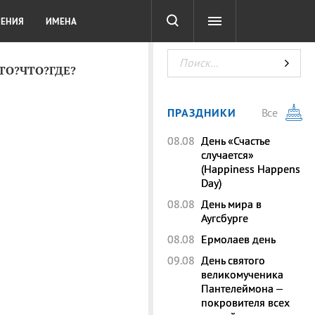
СОТА
DIGITAL
ТЕСТЫ
ЛЕНИЯ
ИМЕНА
КТО?ЧТО?ГДЕ?
ПРАЗДНИКИ
Все
08.08
День «Счастье
случается»
(Happiness Happens
Day)
08.08
День мира в
Аугсбурге
08.08
Ермолаев день
09.08
День святого
великомученика
Пантелеймона –
покровителя всех