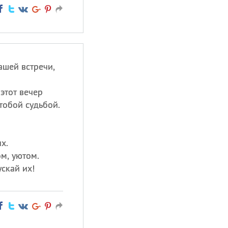
ашей встречи,
этот вечер
тобой судьбой.
х.
м, уютом.
скай их!