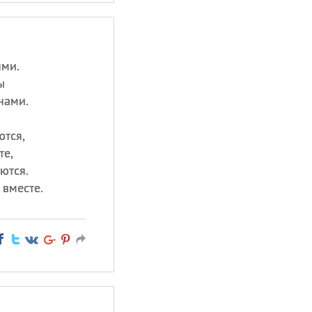
ями.
ы
нами.
ются,
те,
ются.
 вместе.