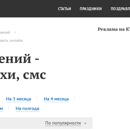
СТИЛЬ ЖИЗНИ
КУЛЬТУРА
КРА
СТАТЬИ
ПРАЗДНИКИ
ПОЗДРАВ
Реклама на 
шений
авить онлайн
ений -
хи, смс
На 3 месяца
На 4 месяца
ем
На полгода
По популярности