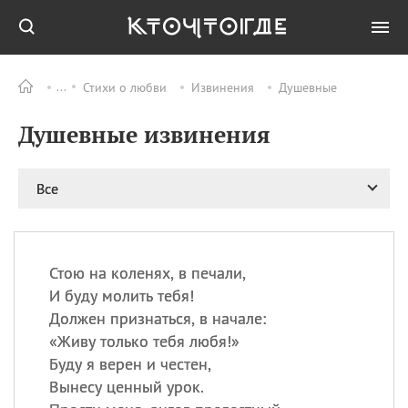
Стихи о любви
Извинения
Душевные
Все
ПРАЗДНИКИ
Душевные извинения
06.08
Преображение
Господне у западных
христиан
Все
06.08
День памяти
благоверных князей
Бориса и Глеба, во
святом Крещении
Романа и Давида
Стою на коленях, в печали,
И буду молить тебя!
07.08
День ассирийских
мучеников
Должен признаться, в начале:
«
Живу только тебя любя!»
07.08
Национальный день
маяка
Буду я верен и честен,
Вынесу ценный урок.
07.08
Годовщина битвы при
Бояка