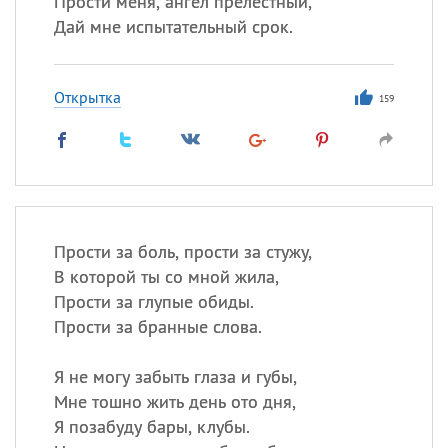
Прости меня, ангел прелестный,
Дай мне испытательный срок.
Все
ИМЕНА
Открытка
Сегодня празднуют именины
159
Анатолий
, Афанасий,
Борис
,
Еще
Кристина
Прости за боль, прости за стужу,
В которой ты со мной жила,
Посмотреть значение
и
Прости за глупые обиды.
происхождение
Прости за бранные слова.
Я не могу забыть глаза и губы,
Мне тошно жить день ото дня,
Я позабуду бары, клубы.