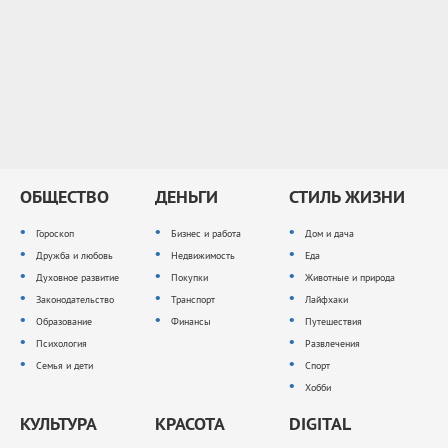
ОБЩЕСТВО
ДЕНЬГИ
СТИЛЬ ЖИЗНИ
Гороскоп
Бизнес и работа
Дом и дача
Дружба и любовь
Недвижимость
Еда
Духовное развитие
Покупки
Животные и природа
Законодательство
Транспорт
Лайфхаки
Образование
Финансы
Путешествия
Психология
Развлечения
Семья и дети
Спорт
Хобби
КУЛЬТУРА
КРАСОТА
DIGITAL