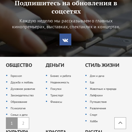
Подпишитесь на обновления в
соцсетях
Каждую неделю мы рассказываем о главных
кинопремьерах, выставках, спектаклях и концертах.
ОБЩЕСТВО
ДЕНЬГИ
СТИЛЬ ЖИЗНИ
Гороскоп
Бизнес и работа
Дом и дача
Дружба и любовь
Недвижимость
Еда
Духовное развитие
Покупки
Животные и природа
Законодательство
Транспорт
Лайфхаки
Образование
Финансы
Путешествия
Психология
Развлечения
Семья и дети
Спорт
Хобби
1
2
КУЛЬТУРА
КРАСОТА
DIGITAL