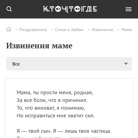
Поздравления
Стихи о любви
Извинения
Маме
Все
ПРАЗДНИКИ
Извинения маме
09.08
День памяти жертв
атомной
бомбардировки
Нагасаки
Все
09.08
День переплетов
09.08
Национальный женский
день
Мама, ты прости меня, родная,
09.08
Национальный день
За все боли, что я причинил.
рисового пудинга
То, что виноват, я понимаю,
09.08
День Дымняшки
Но исправиться мне хватит сил.
(Smokey Bear Day)
Я — твой сын. Я — лишь твоя частица.