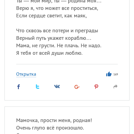
Ты — мой мир, ты — родина моя…
Все
ИМЕНА
Верю я, что может все проститься,
Сегодня празднуют именины
Если сердце светит, как маяк,
Сергей
, Теодор,
Федор
Что сквозь все потери и преграды
Верный путь укажет кораблю…
Посмотреть значение
и
Мама, не грусти. Не плачь. Не надо.
происхождение
Я тебя от всей души люблю.
Открытка
169
Мамочка, прости меня, родная!
Очень глупо всё произошло.