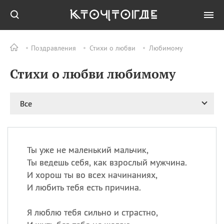
Поздравления
Стихи о любви
Любимому
Все
ПРАЗДНИКИ
Стихи о любви любимому
09.08
День памяти жертв
атомной
бомбардировки
Нагасаки
Все
09.08
День переплетов
09.08
Национальный женский
день
Ты уже не маленький мальчик,
09.08
Национальный день
Ты ведешь себя, как взрослый мужчина.
рисового пудинга
И хорош ты во всех начинаниях,
09.08
День Дымняшки
И любить тебя есть причина.
(Smokey Bear Day)
Я люблю тебя сильно и страстно,