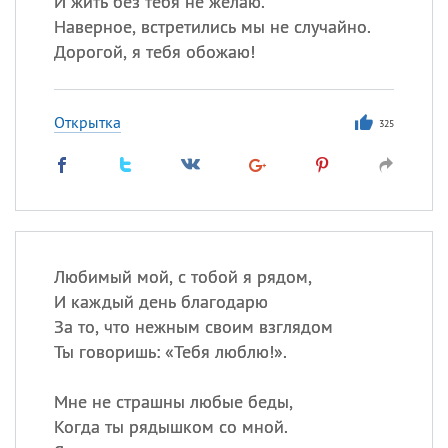
И жить без тебя не желаю.
Все
ИМЕНА
Наверное, встретились мы не случайно.
Сегодня празднуют именины
Дорогой, я тебя обожаю!
Сергей
, Теодор,
Федор
Открытка
325
Посмотреть значение
и
происхождение
Любимый мой, с тобой я рядом,
И каждый день благодарю
За то, что нежным своим взглядом
Ты говоришь: «Тебя люблю!».
Мне не страшны любые беды,
Когда ты рядышком со мной.