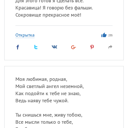
Для этого готов я сделать всё.
Все
ИМЕНА
Красавица! Я говорю без фальши.
Сегодня празднуют именины
Сокровище прекрасное моё!
Герман
,
Иван
,
Клим
,
Еще
Открытка
235
Анфиса
Посмотреть значение
и
происхождение
Моя любимая, родная,
Мой светлый ангел неземной,
Как подойти к тебе не знаю,
Ведь наяву тебе чужой.
Ты снишься мне, живу тобою,
Все мысли только о тебе,