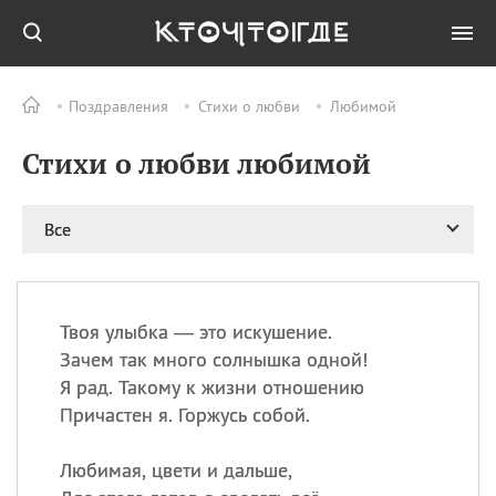
Поздравления
Стихи о любви
Любимой
Все
ПРАЗДНИКИ
Стихи о любви любимой
09.08
День памяти
великомученика и
целителя Пантелеимона
Все
11.08
Рождество святителя
Николая Чудотворца
11.08
День «мусорной еды»
11.08
День полета на
Твоя улыбка — это искушение.
воздушном шарике
Зачем так много солнышка одной!
11.08
День Святой Клары —
Я рад. Такому к жизни отношению
покровительницы
Причастен я. Горжусь собой.
телевидения
Любимая, цвети и дальше,