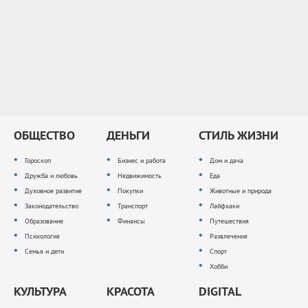
ОБЩЕСТВО
ДЕНЬГИ
СТИЛЬ ЖИЗНИ
Гороскоп
Бизнес и работа
Дом и дача
Дружба и любовь
Недвижимость
Еда
Духовное развитие
Покупки
Животные и природа
Законодательство
Транспорт
Лайфхаки
Образование
Финансы
Путешествия
Психология
Развлечения
Семья и дети
Спорт
Хобби
КУЛЬТУРА
КРАСОТА
DIGITAL