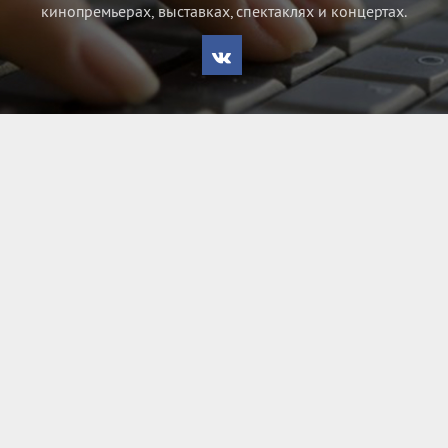
кинопремьерах, выставках, спектаклях и концертах.