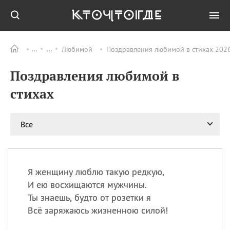
Любимой
Поздравления любимой в стихах 2026
Все
ПРАЗДНИКИ
Поздравления любимой в
09.08
День памяти жертв
атомной
стихах
бомбардировки
Нагасаки
09.08
День переплетов
Все
09.08
Национальный женский
день
09.08
Национальный день
Я женщину люблю такую редкую,
рисового пудинга
И ею восхищаются мужчины.
09.08
День Дымняшки
Ты знаешь, будто от розетки я
(Smokey Bear Day)
Всё заряжаюсь жизненною силой!