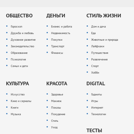
ОБЩЕСТВО
ДЕНЬГИ
СТИЛЬ ЖИЗНИ
Гороскоп
Бизнес и работа
Дом и дача
Дружба и любовь
Недвижимость
Еда
Духовное развитие
Покупки
Животные и природа
Законодательство
Транспорт
Лайфхаки
Образование
Финансы
Путешествия
Психология
Развлечения
Семья и дети
Спорт
Хобби
КУЛЬТУРА
КРАСОТА
DIGITAL
Искусство
Здоровье
Гаджеты
Кино и сериалы
Макияж
Игры
Книги
Показы
Интернет
Музыка
Похудение
Технологии
Стиль
Уход
ТЕСТЫ