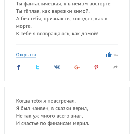
Все
ИМЕНА
Ты фантастическая, я в немом восторге.
Ты тёплая, как варежки зимой.
Сегодня празднуют именины
А без тебя, признаюсь, холодно, как в
морге.
Сергей
, Теодор,
Федор
К тебе я возвращаюсь, как домой!
Посмотреть значение
и
происхождение
Открытка
196
Когда тебя я повстречал,
Я был наивен, в сказки верил,
Не так уж много всего знал,
И счастье по финансам мерил.