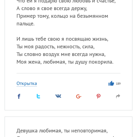
Что ей я подарю свою любовь и счастье,
Все
ИМЕНА
А слово я свое всегда держу,
Сегодня празднуют именины
Пример тому, кольцо на безымянном
пальце.
Сергей
, Теодор,
Федор
И лишь тебе свою я посвящаю жизнь,
Посмотреть значение
и
Ты моя радость, нежность, сила,
происхождение
Ты словно воздух мне всегда нужна,
Моя жена, любимая, ты душу покорила.
Открытка
189
Девушка любимая, ты неповторимая,