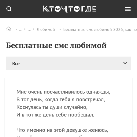
Любимой
Бесплатные смс любимой 2026, как п
Все
ПРАЗДНИКИ
Бесплатные смс любимой
09.08
День памяти жертв
атомной
бомбардировки
Нагасаки
Все
09.08
День переплетов
09.08
Национальный женский
день
Мне очень посчастливилось однажды,
09.08
Национальный день
В тот день, когда тебя я повстречал,
рисового пудинга
Коснулась ты души случайно,
09.08
День Дымняшки
И в тот же день себе пообещал.
(Smokey Bear Day)
Что именно на этой девушке женюсь,