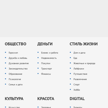
ОБЩЕСТВО
ДЕНЬГИ
СТИЛЬ ЖИЗНИ
Гороскоп
Бизнес и работа
Дом и дача
Дружба и любовь
Недвижимость
Еда
Духовное развитие
Покупки
Животные и природа
Законодательство
Транспорт
Лайфхаки
Образование
Финансы
Путешествия
Психология
Развлечения
Семья и дети
Спорт
Хобби
КУЛЬТУРА
КРАСОТА
DIGITAL
Искусство
Здоровье
Гаджеты