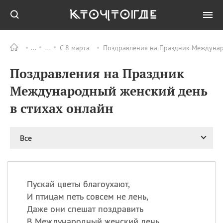
С 8 марта
Поздравления на Праздник Междунар
Все
ПРАЗДНИКИ
Поздравления на Праздник
08.08
День «Счастье
случается» (Happiness
Международный женский день
Happens Day)
в стихах онлайн
08.08
День мира в Аугсбурге
08.08
Ермолаев день
09.08
День святого
Все
великомученика
Пантелеймона –
покровителя всех
врачей и целителя
Пускай цветы благоухают,
больных
И птицам петь совсем не лень,
09.08
День книголюбов (Book
Даже они спешат поздравить
Lovers Day)
В Международный женский день