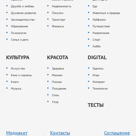
Дружба и любовь
Недвижимость
Еда
Духовное развитие
Покупки
Животные и природа
Законодательство
Транспорт
Лайфхаки
Образование
Финансы
Путешествия
Психология
Развлечения
Семья и дети
Спорт
Хобби
КУЛЬТУРА
КРАСОТА
DIGITAL
Искусство
Здоровье
Гаджеты
Кино и сериалы
Макияж
Игры
Книги
Показы
Интернет
Музыка
Похудение
Технологии
Стиль
Уход
ТЕСТЫ
Медиакит
Контакты
Соглашение