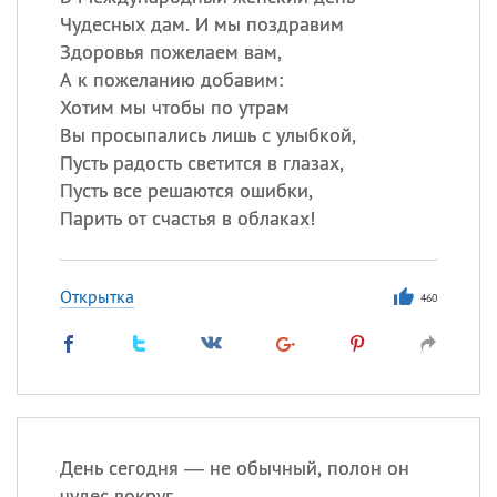
Чудесных дам. И мы поздравим
Все
ИМЕНА
Здоровья пожелаем вам,
А к пожеланию добавим:
Сегодня празднуют именины
Хотим мы чтобы по утрам
Вы просыпались лишь с улыбкой,
Александр
,
Макар
Пусть радость светится в глазах,
Пусть все решаются ошибки,
Анна
Парить от счастья в облаках!
Посмотреть значение
и
Открытка
происхождение
460
День сегодня — не обычный, полон он
чудес вокруг,