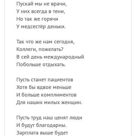
Пускай мы не врачи,
У них всегда в тени,
Все
ИМЕНА
Но так же горячи
Сегодня празднуют именины
У медсестёр деньки.
Так что же нам сегодня,
Александр
,
Макар
Коллеги, пожелать?
Анна
В сей день международный
Побольше отдыхать.
Посмотреть значение
и
Пусть станет пациентов
происхождение
Хотя бы вдвое меньше
И больше комплиментов
Для наших милых женщин.
Пусть труд наш ценят люди
И будут благодарны.
Зарплата выше будет