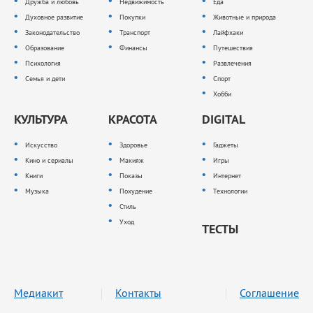
Дружба и любовь
Недвижимость
Еда
Духовное развитие
Покупки
Животные и природа
Законодательство
Транспорт
Лайфхаки
Образование
Финансы
Путешествия
Психология
Развлечения
Семья и дети
Спорт
Хобби
КУЛЬТУРА
КРАСОТА
DIGITAL
Искусство
Здоровье
Гаджеты
Кино и сериалы
Макияж
Игры
Книги
Показы
Интернет
Музыка
Похудение
Технологии
Стиль
Уход
ТЕСТЫ
Медиакит
Контакты
Соглашение