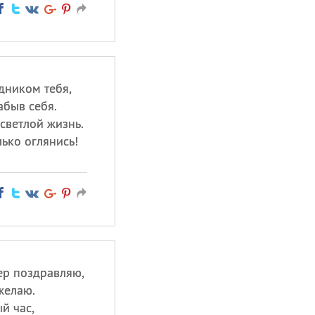
дником тебя,
абыв себя.
 светлой жизнь.
лько оглянись!
ер поздравляю,
желаю.
й час,