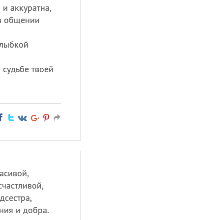
 и аккуратна,
в общении
улыбкой
 судьбе твоей
расивой,
счастливой,
едсестра,
ния и добра.