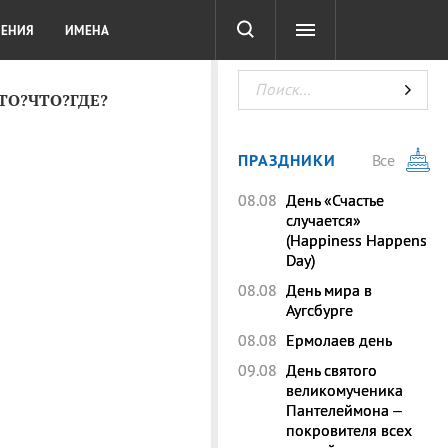
СОТА
DIGITAL
ТЕСТЫ
ЛЕНИЯ
ИМЕНА
КТО?ЧТО?ГДЕ?
ПРАЗДНИКИ
Все
08.08
День «Счастье
случается»
(Happiness Happens
Day)
08.08
День мира в
Аугсбурге
08.08
Ермолаев день
09.08
День святого
великомученика
Пантелеймона –
покровителя всех