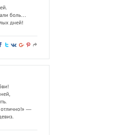
ей.
мали боль…
лых дней!
бви!
ней,
ть.
т отлично!» —
девиз.