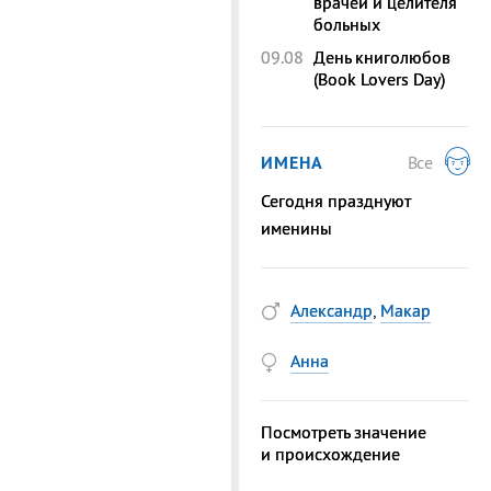
врачей и целителя
больных
09.08
День книголюбов
(Book Lovers Day)
ИМЕНА
Все
Сегодня празднуют
именины
Александр
,
Макар
Анна
Посмотреть значение
и происхождение