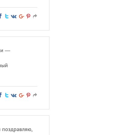
ки —
ный
 поздравляю,