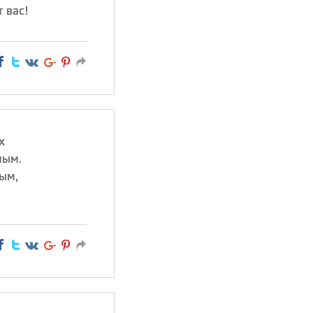
 вас!
х
ным.
ым,