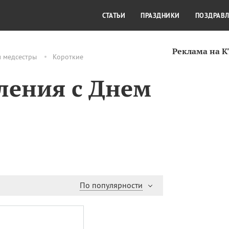
СТИЛЬ ЖИЗНИ
КУЛЬТУРА
КРА
СТАТЬИ
ПРАЗДНИКИ
ПОЗДРАВ
Реклама на 
м медсестры
Короткие
ления с Днем
По популярности