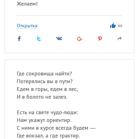
Желаем!
Все
ИМЕНА
Открытка
303
Сегодня празднуют именины
Анатолий
, Афанасий,
Борис
,
Еще
Кристина
Где сокровища найти?
Потерялись вы в пути?
Едем в горы, едем в лес,
Посмотреть значение
и
И в болото не залез.
происхождение
Есть на свете чудо-люди:
Нам укажут ориентир.
С ними в курсе всегда будем —
Где вокзал, а где трактир.