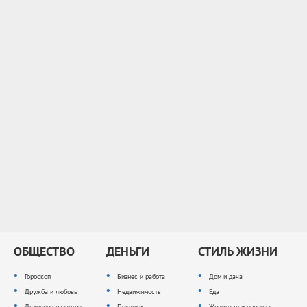
ОБЩЕСТВО
ДЕНЬГИ
СТИЛЬ ЖИЗНИ
Гороскоп
Бизнес и работа
Дом и дача
Дружба и любовь
Недвижимость
Еда
Духовное развитие
Покупки
Животные и природа