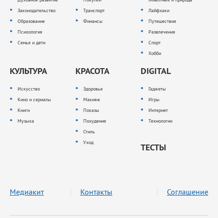
Законодательство
Транспорт
Лайфхаки
Образование
Финансы
Путешествия
Психология
Развлечения
Семья и дети
Спорт
Хобби
КУЛЬТУРА
КРАСОТА
DIGITAL
Искусство
Здоровье
Гаджеты
Кино и сериалы
Макияж
Игры
Книги
Показы
Интернет
Музыка
Похудение
Технологии
Стиль
Уход
ТЕСТЫ
Медиакит
Контакты
Соглашение