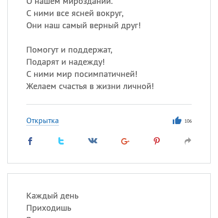
О нашем мироздании.
С ними все ясней вокруг,
Они наш самый верный друг!
Все
ИМЕНА
Сегодня празднуют именины
Помогут и поддержат,
Подарят и надежду!
С ними мир посимпатичней!
Анатолий
, Афанасий,
Борис
Желаем счастья в жизни личной!
,
Еще
Кристина
Открытка
106
Посмотреть значение
и
происхождение
Каждый день
Приходишь