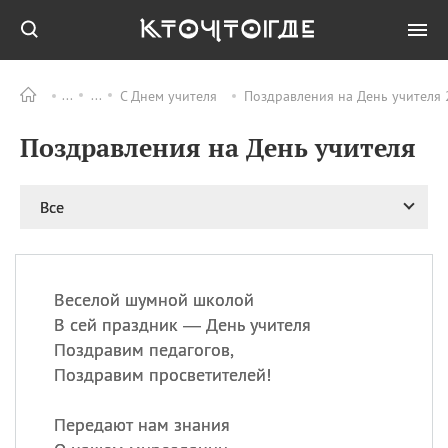
С Днем учителя
Поздравления на День учителя 
Все
ПРАЗДНИКИ
Поздравления на День учителя
06.08
Преображение
Господне у западных
христиан
Все
06.08
День памяти
благоверных князей
Бориса и Глеба, во
святом Крещении
Романа и Давида
Веселой шумной школой
В сей праздник — День учителя
07.08
День ассирийских
мучеников
Поздравим педагогов,
Поздравим просветителей!
07.08
Национальный день
маяка
Передают нам знания
07.08
Годовщина битвы при
Бояка