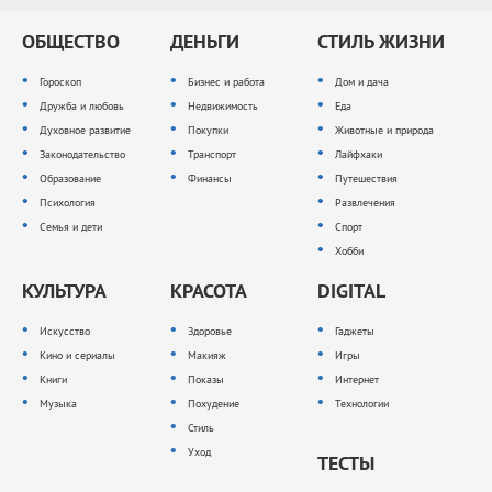
ОБЩЕСТВО
ДЕНЬГИ
СТИЛЬ ЖИЗНИ
Гороскоп
Бизнес и работа
Дом и дача
Дружба и любовь
Недвижимость
Еда
Духовное развитие
Покупки
Животные и природа
Законодательство
Транспорт
Лайфхаки
Образование
Финансы
Путешествия
Психология
Развлечения
Семья и дети
Спорт
Хобби
КУЛЬТУРА
КРАСОТА
DIGITAL
Искусство
Здоровье
Гаджеты
Кино и сериалы
Макияж
Игры
Книги
Показы
Интернет
Музыка
Похудение
Технологии
Стиль
Уход
ТЕСТЫ