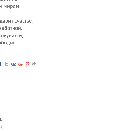
 и миром.
дарит счастье,
заботной.
 неувязки,
ободно.
.
н,