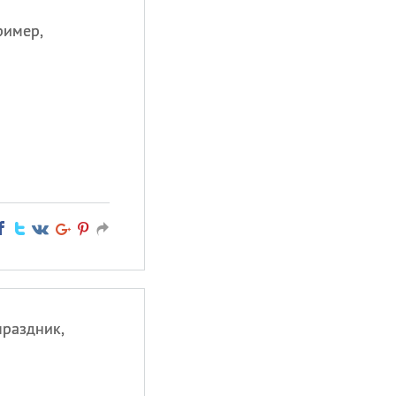
ример,
праздник,