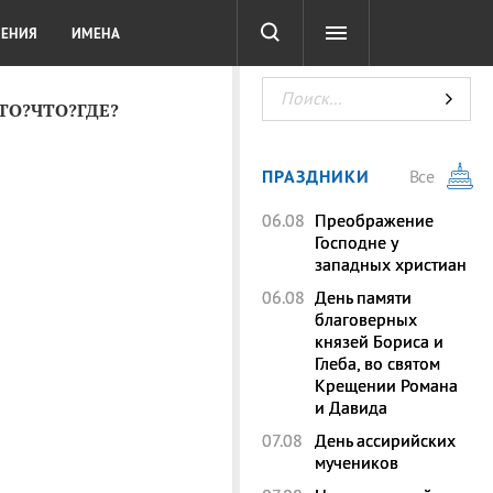
СОТА
DIGITAL
ТЕСТЫ
ЛЕНИЯ
ИМЕНА
КТО?ЧТО?ГДЕ?
ПРАЗДНИКИ
Все
06.08
Преображение
Господне у
западных христиан
06.08
День памяти
благоверных
князей Бориса и
Глеба, во святом
Крещении Романа
и Давида
07.08
День ассирийских
мучеников