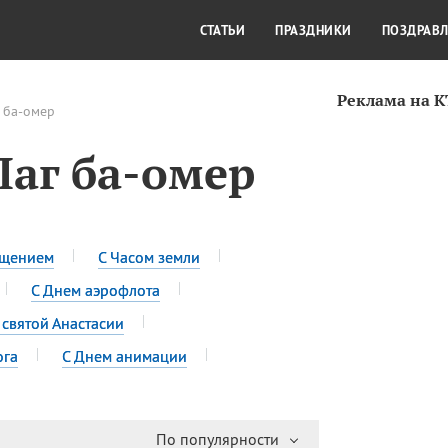
СТИЛЬ ЖИЗНИ
КУЛЬТУРА
КРА
СТАТЬИ
ПРАЗДНИКИ
ПОЗДРАВ
Реклама на 
 ба-омер
Лаг ба-омер
ещением
С Часом земли
С Днем аэрофлота
 святой Анастасии
ога
С Днем анимации
По популярности