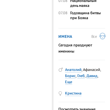
07.08
Национальный
день маяка
07.08
Годовщина битвы
при Бояка
ИМЕНА
Все
Сегодня празднуют
именины
Анатолий
, Афанасий,
Борис
,
Глеб
,
Давид
,
Еще
Кристина
Посмотреть значение