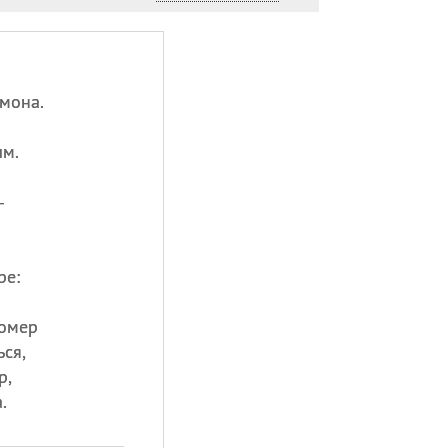
мона.
ым.
—
ре:
-омер
ься,
р,
.