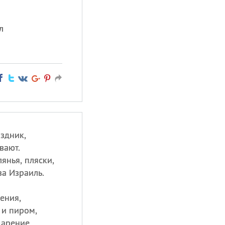
л
здник,
вают.
янья, пляски,
а Израиль.
ения,
 и пиром,
дарение