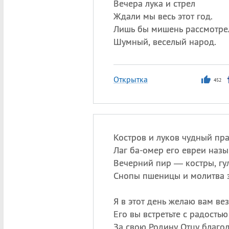
Вечера лука и стрел
Ждали мы весь этот год.
Лишь бы мишень рассмотре
Шумный, веселый народ.
Открытка
452
Костров и луков чудный пра
Лаг ба-омер его евреи назы
Вечерний пир — костры, гул
Снопы пшеницы и молитва з
Я в этот день желаю вам вез
Его вы встретьте с радостью
За свою Родину Отцу благо