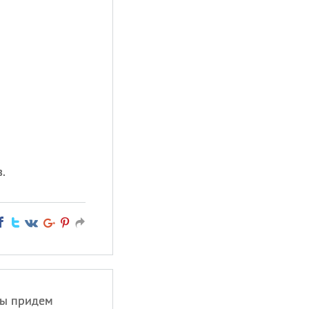
.
мы придем