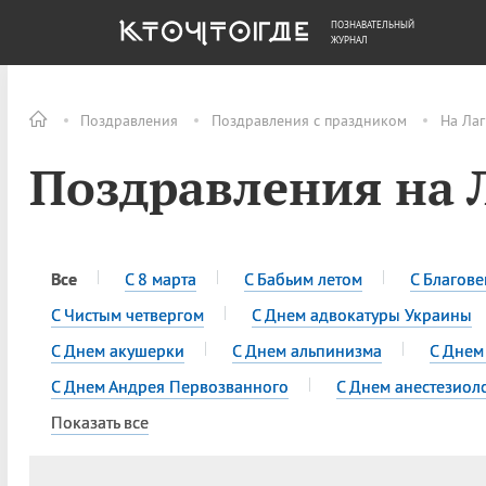
ПОЗНАВАТЕЛЬНЫЙ
ОБЩЕСТВО
ДЕНЬГИ
ЖУРНАЛ
Поздравления
Поздравления с праздником
На Лаг
Поздравления на 
Все
С 8 марта
С Бабьим летом
С Благов
С Чистым четвергом
С Днем адвокатуры Украины
С Днем акушерки
С Днем альпинизма
С Днем
С Днем Андрея Первозванного
С Днем анестезиол
Показать все