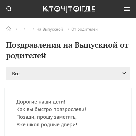
На Выпускной
От родителей
Все
ПРАЗДНИКИ
Поздравления на Выпускной от
09.08
День памяти жертв
атомной
родителей
бомбардировки
Нагасаки
09.08
День переплетов
Все
09.08
Национальный женский
день
09.08
Национальный день
Дорогие наши дети!
рисового пудинга
Как вы быстро повзрослели!
09.08
День Дымняшки
Позади, прошу заметить,
(Smokey Bear Day)
Уже школ родные двери!