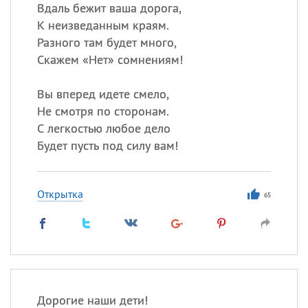
Все
ИМЕНА
Вдаль бежит ваша дорога,
К неизведанным краям.
Сегодня празднуют именины
Разного там будет много,
Скажем «Нет» сомнениям!
Сергей
, Теодор,
Федор
Вы вперед идете смело,
Посмотреть значение
и
происхождение
Не смотря по сторонам.
С легкостью любое дело
Будет пусть под силу вам!
Открытка
65
Дорогие наши дети!