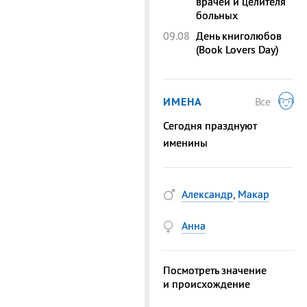
врачей и целителя
больных
09.08
День книголюбов
(Book Lovers Day)
ИМЕНА
Все
Сегодня празднуют
именины
Александр
,
Макар
Анна
Посмотреть значение
и происхождение