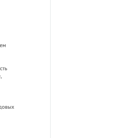
вем
сть
,
удовых