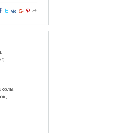
.
г,
школы.
ок,
.