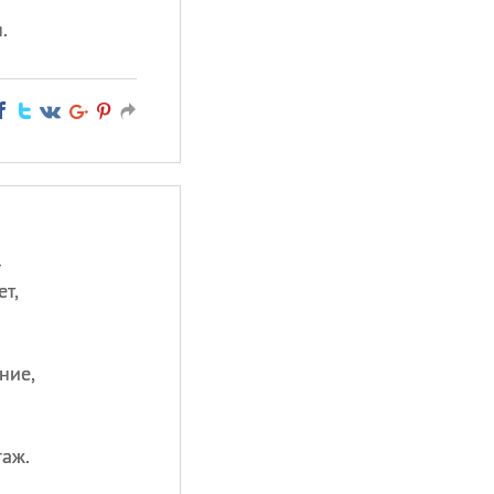
.
—
т,
ние,
.
аж.