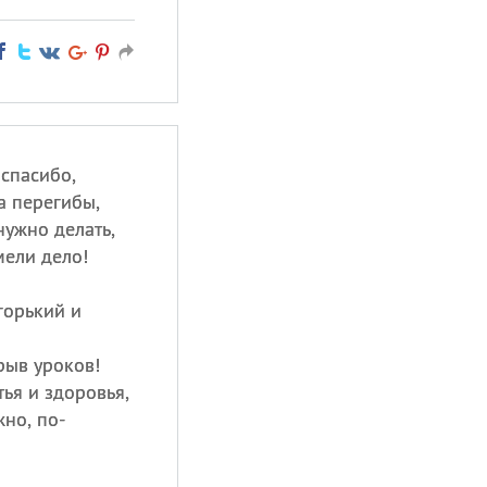
спасибо,
а перегибы,
нужно делать,
мели дело!
горький и
рыв уроков!
ья и здоровья,
но, по-