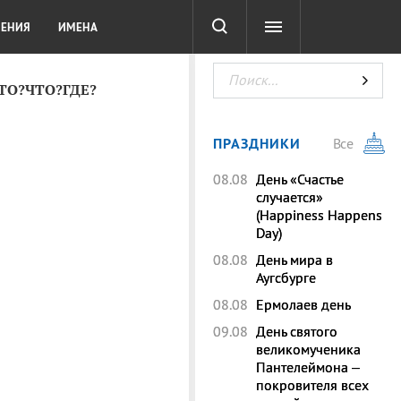
СОТА
DIGITAL
ТЕСТЫ
ЛЕНИЯ
ИМЕНА
КТО?ЧТО?ГДЕ?
ПРАЗДНИКИ
Все
08.08
День «Счастье
случается»
(Happiness Happens
Day)
08.08
День мира в
Аугсбурге
08.08
Ермолаев день
09.08
День святого
великомученика
Пантелеймона –
покровителя всех