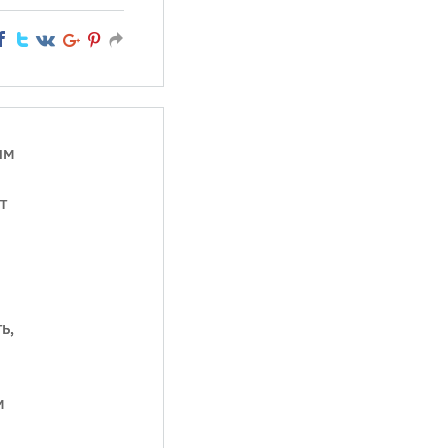
ым
т
ь,
м