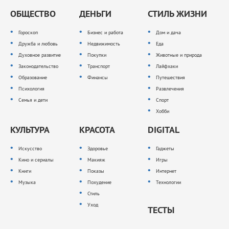
ОБЩЕСТВО
ДЕНЬГИ
СТИЛЬ ЖИЗНИ
Гороскоп
Бизнес и работа
Дом и дача
Дружба и любовь
Недвижимость
Еда
Духовное развитие
Покупки
Животные и природа
Законодательство
Транспорт
Лайфхаки
Образование
Финансы
Путешествия
Психология
Развлечения
Семья и дети
Спорт
Хобби
КУЛЬТУРА
КРАСОТА
DIGITAL
Искусство
Здоровье
Гаджеты
Кино и сериалы
Макияж
Игры
Книги
Показы
Интернет
Музыка
Похудение
Технологии
Стиль
Уход
ТЕСТЫ