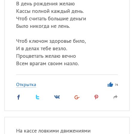
Все
ИМЕНА
В день рождения желаю
Кассы полной каждый день.
Сегодня празднуют именины
Чтоб считать большие деньги
Было никогда не лень.
Сергей
, Теодор,
Федор
Чтоб ключом здоровье било,
Посмотреть значение
и
происхождение
И в делах тебе везло.
Процветать желаю вечно
Всем врагам своим назло.
Открытка
74
На кассе ловкими движениями