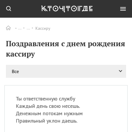
Кассиру
Все
ПРАЗДНИКИ
Поздравления с днем рождения
09.08
День памяти жертв
атомной
кассиру
бомбардировки
Нагасаки
09.08
День переплетов
Все
09.08
Национальный женский
день
09.08
Национальный день
Ты ответственную службу
рисового пудинга
Каждый день свою несешь.
09.08
День Дымняшки
Денежным потокам нужным
(Smokey Bear Day)
Правильный уклон даешь.